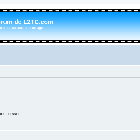
orum de L2TC.com
um sur les lieux de tournage
cette session