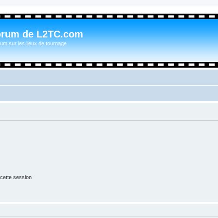
orum de L2TC.com
um sur les lieux de tournage
cette session