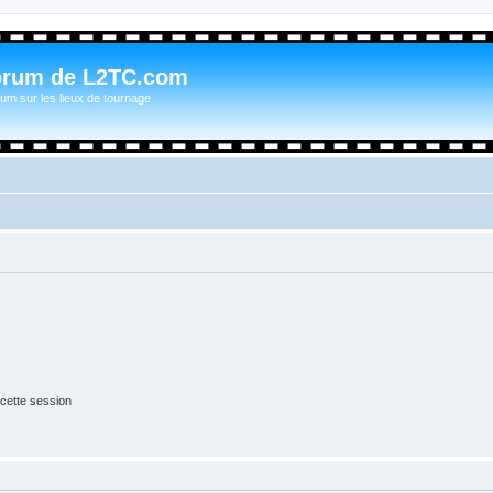
orum de L2TC.com
um sur les lieux de tournage
cette session