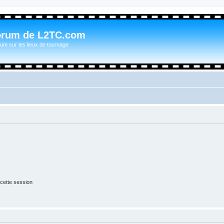
orum de L2TC.com
um sur les lieux de tournage
cette session