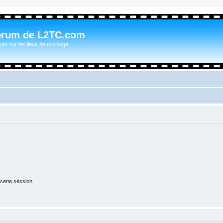
orum de L2TC.com
um sur les lieux de tournage
cette session