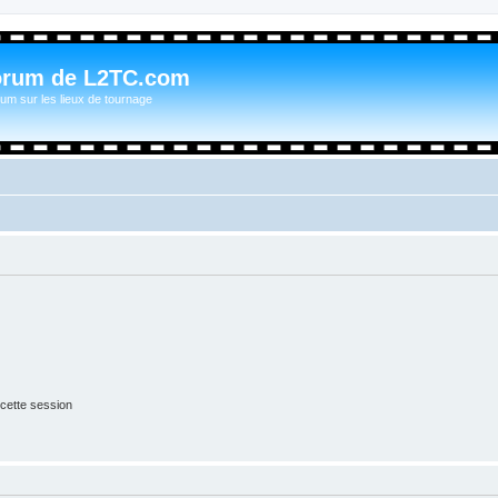
orum de L2TC.com
um sur les lieux de tournage
cette session