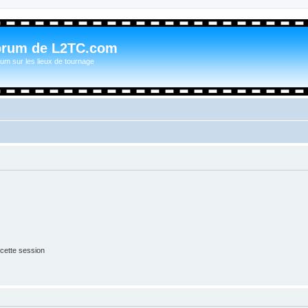
orum de L2TC.com
um sur les lieux de tournage
cette session