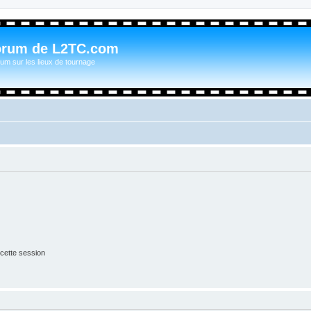
orum de L2TC.com
um sur les lieux de tournage
cette session