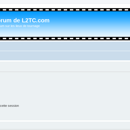
orum de L2TC.com
um sur les lieux de tournage
cette session