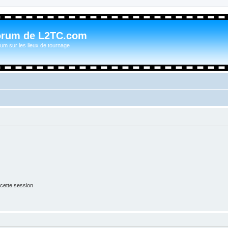
orum de L2TC.com
um sur les lieux de tournage
cette session