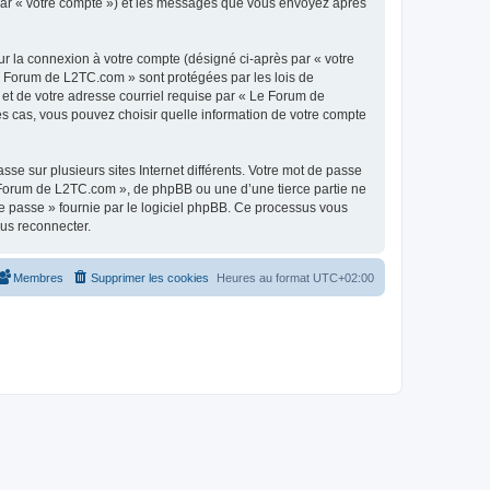
 par « votre compte ») et les messages que vous envoyez après
ur la connexion à votre compte (désigné ci-après par « votre
Le Forum de L2TC.com » sont protégées par les lois de
 et de votre adresse courriel requise par « Le Forum de
es cas, vous pouvez choisir quelle information de votre compte
se sur plusieurs sites Internet différents. Votre mot de passe
Forum de L2TC.com », de phpBB ou une d’une tierce partie ne
e passe » fournie par le logiciel phpBB. Ce processus vous
ous reconnecter.
Membres
Supprimer les cookies
Heures au format
UTC+02:00