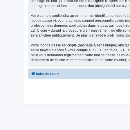
message en tant qu’utilisateur invité (désignée ci-après par «
l’enregistrement et lors d’une connexion (désignés ici par « v
Votre compte contiendra au minimum un identifiant unique (dési
mot de passe »), et une adresse courriel personnelle valide (d
protection des données applicables dans le pays qui nous héber
L2TC.com » durant la procédure d’enregistrement, qu’elle soit 
sera affichée publiquement. De plus, dans votre profil, vous po
Votre mot de passe est crypté (hashage à sens unique) afin qu’i
est le moyen d’accès à votre compte sur « Le Forum de L2TC.c
peut vous demander légitimement votre mot de passe. Si vous ou
demandera de fournir votre nom d’utilisateur et votre courriel
Index du forum