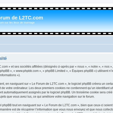
orum de L2TC.com
um sur les lieux de tournage
lité
com » et ses sociétés affiliées (désignés ci-après par « nous », « notre », « nos »
iel phpBB », « www.phpbb.com », « phpBB Limited », « Équipes phpBB ») utilisent n’
informations »).
t, en naviguant sur « Le Forum de L2TC.com », le logiciel phpBB créera un certain
 de votre ordinateur. Les deux premiers cookies ne contiennent qu’un identifiant util
 sont automatiquement assignés par le logiciel phpBB. Un troisième cookie sera cré
sujets que vous avez lus, ce qui améliore votre navigation sur le forum.
l phpBB tout en naviguant sur « Le Forum de L2TC.com », bien que ceux-ci soient 
nière est de récupérer l’information que vous nous envoyez et que nous collectons. 