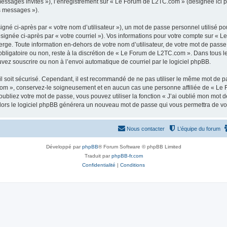
 messages invités »), l’enregistrement sur « Le Forum de L2TC.com » (désignée ici
os messages »).
gné ci-après par « votre nom d’utilisateur »), un mot de passe personnel utilisé po
ésignée ci-après par « votre courriel »). Vos informations pour votre compte sur « 
ge. Toute information en-dehors de votre nom d’utilisateur, de votre mot de passe
obligatoire ou non, reste à la discrétion de « Le Forum de L2TC.com ». Dans tous l
uvez souscrire ou non à l’envoi automatique de courriel par le logiciel phpBB.
l soit sécurisé. Cependant, il est recommandé de ne pas utiliser le même mot de pas
om », conservez-le soigneusement et en aucun cas une personne affiliée de « Le 
bliez votre mot de passe, vous pouvez utiliser la fonction « J’ai oublié mon mot d
, alors le logiciel phpBB générera un nouveau mot de passe qui vous permettra de v
Nous contacter
L’équipe du forum
Développé par
phpBB
® Forum Software © phpBB Limited
Traduit par
phpBB-fr.com
Confidentialité
|
Conditions