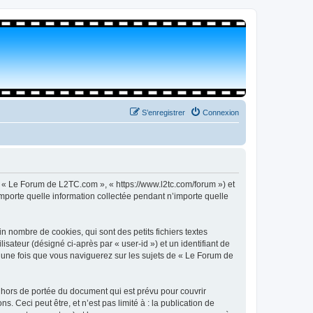
S’enregistrer
Connexion
, « Le Forum de L2TC.com », « https://www.l2tc.com/forum ») et
importe quelle information collectée pendant n’importe quelle
 nombre de cookies, qui sont des petits fichiers textes
isateur (désigné ci-après par « user-id ») et un identifiant de
é une fois que vous naviguerez sur les sujets de « Le Forum de
hors de portée du document qui est prévu pour couvrir
Ceci peut être, et n’est pas limité à : la publication de