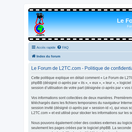
Le F
For
Accès rapide
FAQ
Index du forum
Le Forum de L2TC.com - Politique de confidentia
Cette politique explique en détail comment « Le Forum de L2TC.
phpBB (désigné ci-après par « ils », « eux », « leur », « logic
session d’utilisation de votre part (désignée ci-après par « vos 
Vos informations sont collectées de deux manières. Premièremen
téléchargés dans les fichiers temporaires du navigateur Internet
session invité (désigné ci-après par « session-id »), qui vous
L2TC.com » et est utilisé pour stocker les informations sur les 
Nous pouvons également créer des cookies externes au logicie
seulement les pages créées par le logiciel phpBB. La seconde ma