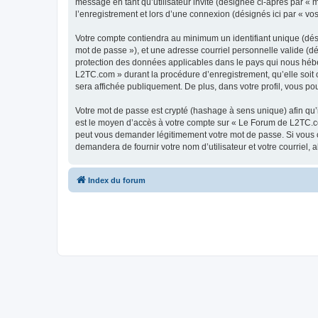
message en tant qu’utilisateur invité (désignée ci-après par «
l’enregistrement et lors d’une connexion (désignés ici par « v
Votre compte contiendra au minimum un identifiant unique (dési
mot de passe »), et une adresse courriel personnelle valide (d
protection des données applicables dans le pays qui nous héber
L2TC.com » durant la procédure d’enregistrement, qu’elle soit 
sera affichée publiquement. De plus, dans votre profil, vous po
Votre mot de passe est crypté (hashage à sens unique) afin qu’i
est le moyen d’accès à votre compte sur « Le Forum de L2TC.c
peut vous demander légitimement votre mot de passe. Si vous ou
demandera de fournir votre nom d’utilisateur et votre courriel
Index du forum