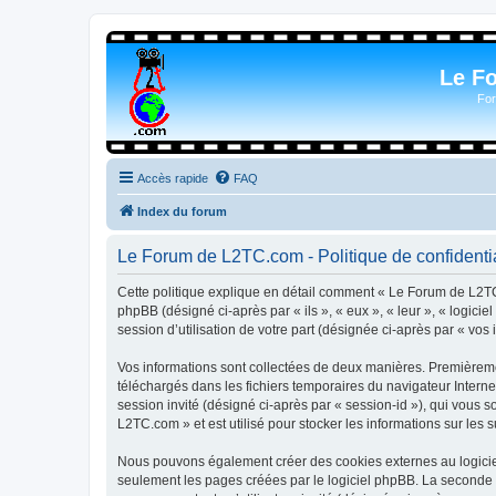
Le F
For
Accès rapide
FAQ
Index du forum
Le Forum de L2TC.com - Politique de confidentia
Cette politique explique en détail comment « Le Forum de L2TC.
phpBB (désigné ci-après par « ils », « eux », « leur », « logic
session d’utilisation de votre part (désignée ci-après par « vos 
Vos informations sont collectées de deux manières. Premièremen
téléchargés dans les fichiers temporaires du navigateur Internet
session invité (désigné ci-après par « session-id »), qui vous
L2TC.com » et est utilisé pour stocker les informations sur les 
Nous pouvons également créer des cookies externes au logicie
seulement les pages créées par le logiciel phpBB. La seconde ma