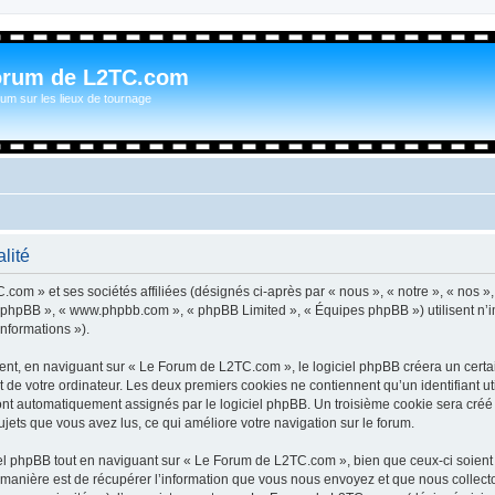
orum de L2TC.com
um sur les lieux de tournage
lité
com » et ses sociétés affiliées (désignés ci-après par « nous », « notre », « nos »
iel phpBB », « www.phpbb.com », « phpBB Limited », « Équipes phpBB ») utilisent n’
informations »).
t, en naviguant sur « Le Forum de L2TC.com », le logiciel phpBB créera un certain
 de votre ordinateur. Les deux premiers cookies ne contiennent qu’un identifiant util
 sont automatiquement assignés par le logiciel phpBB. Un troisième cookie sera cré
sujets que vous avez lus, ce qui améliore votre navigation sur le forum.
l phpBB tout en naviguant sur « Le Forum de L2TC.com », bien que ceux-ci soient 
nière est de récupérer l’information que vous nous envoyez et que nous collectons. 