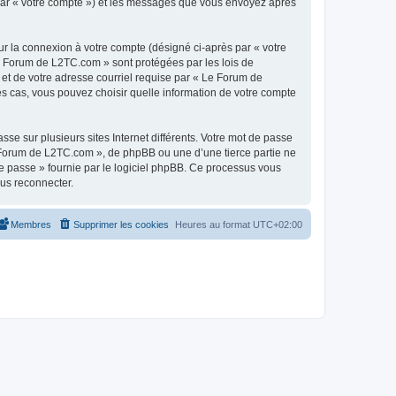
 par « votre compte ») et les messages que vous envoyez après
ur la connexion à votre compte (désigné ci-après par « votre
Le Forum de L2TC.com » sont protégées par les lois de
 et de votre adresse courriel requise par « Le Forum de
es cas, vous pouvez choisir quelle information de votre compte
se sur plusieurs sites Internet différents. Votre mot de passe
Forum de L2TC.com », de phpBB ou une d’une tierce partie ne
e passe » fournie par le logiciel phpBB. Ce processus vous
ous reconnecter.
Membres
Supprimer les cookies
Heures au format
UTC+02:00