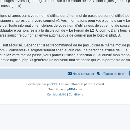
 messages invités »), l’enregistrement sur « Le Forum de L2TC.com » (désignée ici
os messages »).
gné ci-après par « votre nom d’utilisateur »), un mot de passe personnel utilisé po
ésignée ci-après par « votre courriel »). Vos informations pour votre compte sur « 
ge. Toute information en-dehors de votre nom d’utilisateur, de votre mot de passe
obligatoire ou non, reste à la discrétion de « Le Forum de L2TC.com ». Dans tous l
uvez souscrire ou non à l’envoi automatique de courriel par le logiciel phpBB.
l soit sécurisé. Cependant, il est recommandé de ne pas utiliser le même mot de pas
om », conservez-le soigneusement et en aucun cas une personne affiliée de « Le 
bliez votre mot de passe, vous pouvez utiliser la fonction « J’ai oublié mon mot d
, alors le logiciel phpBB générera un nouveau mot de passe qui vous permettra de v
Nous contacter
L’équipe du forum
Développé par
phpBB
® Forum Software © phpBB Limited
Traduit par
phpBB-fr.com
Confidentialité
|
Conditions