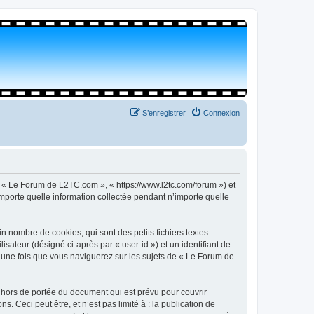
S’enregistrer
Connexion
, « Le Forum de L2TC.com », « https://www.l2tc.com/forum ») et
importe quelle information collectée pendant n’importe quelle
 nombre de cookies, qui sont des petits fichiers textes
isateur (désigné ci-après par « user-id ») et un identifiant de
é une fois que vous naviguerez sur les sujets de « Le Forum de
hors de portée du document qui est prévu pour couvrir
Ceci peut être, et n’est pas limité à : la publication de