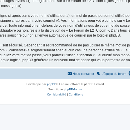
 messages invités »), l’enregistrement sur « Le Forum de L2TC.com » (désignée ici
os messages »).
gné ci-après par « votre nom d’utilisateur »), un mot de passe personnel utilisé po
ésignée ci-après par « votre courriel »). Vos informations pour votre compte sur « 
ge. Toute information en-dehors de votre nom d’utilisateur, de votre mot de passe
obligatoire ou non, reste à la discrétion de « Le Forum de L2TC.com ». Dans tous l
uvez souscrire ou non à l’envoi automatique de courriel par le logiciel phpBB.
l soit sécurisé. Cependant, il est recommandé de ne pas utiliser le même mot de pas
om », conservez-le soigneusement et en aucun cas une personne affiliée de « Le 
bliez votre mot de passe, vous pouvez utiliser la fonction « J’ai oublié mon mot d
, alors le logiciel phpBB générera un nouveau mot de passe qui vous permettra de v
Nous contacter
L’équipe du forum
Développé par
phpBB
® Forum Software © phpBB Limited
Traduit par
phpBB-fr.com
Confidentialité
|
Conditions