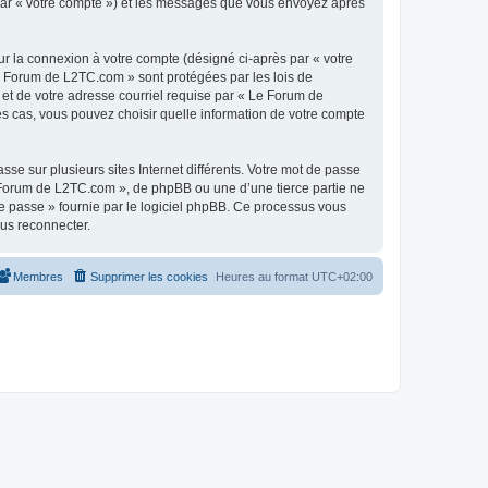
 par « votre compte ») et les messages que vous envoyez après
ur la connexion à votre compte (désigné ci-après par « votre
Le Forum de L2TC.com » sont protégées par les lois de
 et de votre adresse courriel requise par « Le Forum de
es cas, vous pouvez choisir quelle information de votre compte
se sur plusieurs sites Internet différents. Votre mot de passe
Forum de L2TC.com », de phpBB ou une d’une tierce partie ne
e passe » fournie par le logiciel phpBB. Ce processus vous
ous reconnecter.
Membres
Supprimer les cookies
Heures au format
UTC+02:00