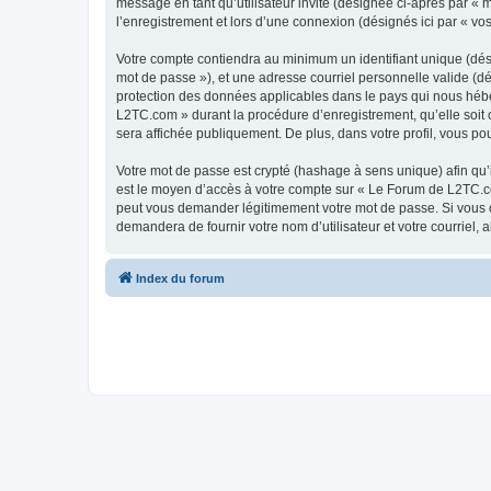
message en tant qu’utilisateur invité (désignée ci-après par «
l’enregistrement et lors d’une connexion (désignés ici par « v
Votre compte contiendra au minimum un identifiant unique (dési
mot de passe »), et une adresse courriel personnelle valide (d
protection des données applicables dans le pays qui nous héber
L2TC.com » durant la procédure d’enregistrement, qu’elle soit 
sera affichée publiquement. De plus, dans votre profil, vous po
Votre mot de passe est crypté (hashage à sens unique) afin qu’i
est le moyen d’accès à votre compte sur « Le Forum de L2TC.c
peut vous demander légitimement votre mot de passe. Si vous ou
demandera de fournir votre nom d’utilisateur et votre courriel
Index du forum