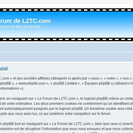
orum de L2TC.com
um sur les lieux de tournage
lité
com » et ses sociétés affiliées (désignés ci-après par « nous », « notre », « nos »
iel phpBB », « www.phpbb.com », « phpBB Limited », « Équipes phpBB ») utilisent n’
informations »).
t, en naviguant sur « Le Forum de L2TC.com », le logiciel phpBB créera un certain
 de votre ordinateur. Les deux premiers cookies ne contiennent qu’un identifiant util
 sont automatiquement assignés par le logiciel phpBB. Un troisième cookie sera cré
sujets que vous avez lus, ce qui améliore votre navigation sur le forum.
l phpBB tout en naviguant sur « Le Forum de L2TC.com », bien que ceux-ci soient 
nière est de récupérer l’information que vous nous envoyez et que nous collectons. 