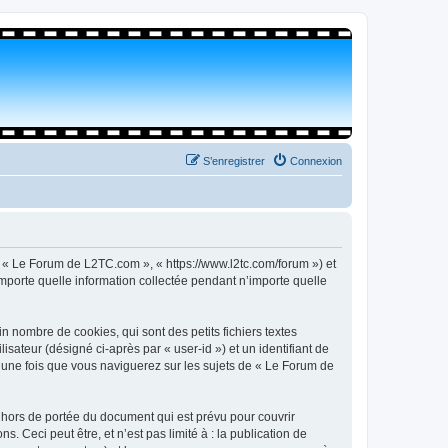
S’enregistrer
Connexion
, « Le Forum de L2TC.com », « https://www.l2tc.com/forum ») et
importe quelle information collectée pendant n’importe quelle
 nombre de cookies, qui sont des petits fichiers textes
isateur (désigné ci-après par « user-id ») et un identifiant de
é une fois que vous naviguerez sur les sujets de « Le Forum de
hors de portée du document qui est prévu pour couvrir
Ceci peut être, et n’est pas limité à : la publication de