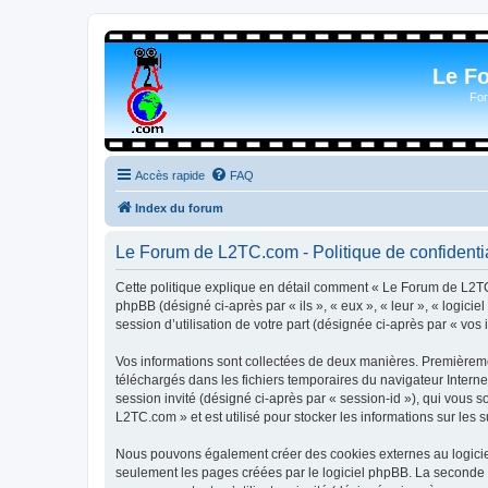
Le F
For
Accès rapide
FAQ
Index du forum
Le Forum de L2TC.com - Politique de confidentia
Cette politique explique en détail comment « Le Forum de L2TC.
phpBB (désigné ci-après par « ils », « eux », « leur », « logic
session d’utilisation de votre part (désignée ci-après par « vos 
Vos informations sont collectées de deux manières. Premièremen
téléchargés dans les fichiers temporaires du navigateur Internet
session invité (désigné ci-après par « session-id »), qui vous
L2TC.com » et est utilisé pour stocker les informations sur les 
Nous pouvons également créer des cookies externes au logicie
seulement les pages créées par le logiciel phpBB. La seconde ma