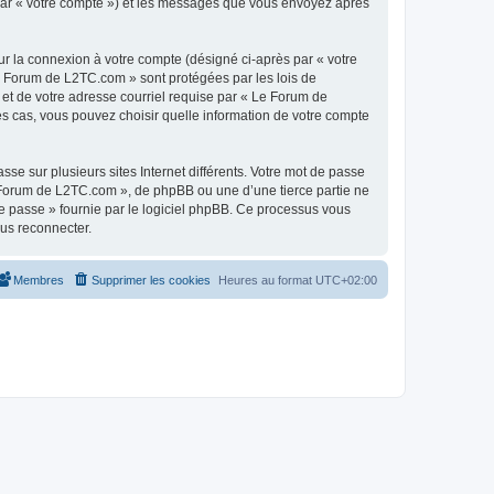
 par « votre compte ») et les messages que vous envoyez après
ur la connexion à votre compte (désigné ci-après par « votre
Le Forum de L2TC.com » sont protégées par les lois de
 et de votre adresse courriel requise par « Le Forum de
es cas, vous pouvez choisir quelle information de votre compte
se sur plusieurs sites Internet différents. Votre mot de passe
Forum de L2TC.com », de phpBB ou une d’une tierce partie ne
e passe » fournie par le logiciel phpBB. Ce processus vous
ous reconnecter.
Membres
Supprimer les cookies
Heures au format
UTC+02:00