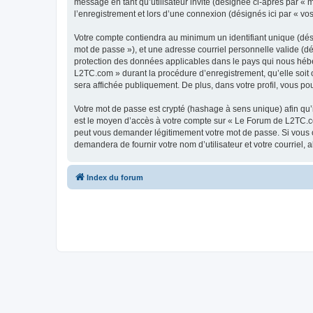
message en tant qu’utilisateur invité (désignée ci-après par «
l’enregistrement et lors d’une connexion (désignés ici par « v
Votre compte contiendra au minimum un identifiant unique (dési
mot de passe »), et une adresse courriel personnelle valide (d
protection des données applicables dans le pays qui nous héber
L2TC.com » durant la procédure d’enregistrement, qu’elle soit 
sera affichée publiquement. De plus, dans votre profil, vous po
Votre mot de passe est crypté (hashage à sens unique) afin qu’i
est le moyen d’accès à votre compte sur « Le Forum de L2TC.c
peut vous demander légitimement votre mot de passe. Si vous ou
demandera de fournir votre nom d’utilisateur et votre courriel
Index du forum