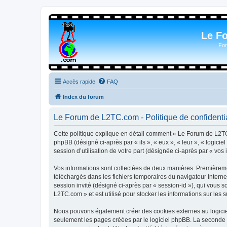
Le F
For
Accès rapide
FAQ
Index du forum
Le Forum de L2TC.com - Politique de confidentia
Cette politique explique en détail comment « Le Forum de L2TC.
phpBB (désigné ci-après par « ils », « eux », « leur », « logic
session d’utilisation de votre part (désignée ci-après par « vos 
Vos informations sont collectées de deux manières. Premièremen
téléchargés dans les fichiers temporaires du navigateur Internet
session invité (désigné ci-après par « session-id »), qui vous
L2TC.com » et est utilisé pour stocker les informations sur les 
Nous pouvons également créer des cookies externes au logicie
seulement les pages créées par le logiciel phpBB. La seconde ma