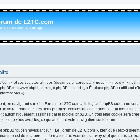
orum de L2TC.com
um sur les lieux de tournage
lité
com » et ses sociétés affiliées (désignés ci-après par « nous », « notre », « nos »
iel phpBB », « www.phpbb.com », « phpBB Limited », « Équipes phpBB ») utilisent n’
informations »).
t, en naviguant sur « Le Forum de L2TC.com », le logiciel phpBB créera un certain
 de votre ordinateur. Les deux premiers cookies ne contiennent qu’un identifiant util
 sont automatiquement assignés par le logiciel phpBB. Un troisième cookie sera cré
sujets que vous avez lus, ce qui améliore votre navigation sur le forum.
l phpBB tout en naviguant sur « Le Forum de L2TC.com », bien que ceux-ci soient 
nière est de récupérer l’information que vous nous envoyez et que nous collectons. 