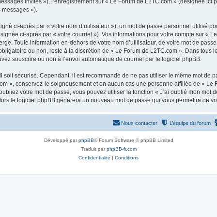
 messages invités »), l’enregistrement sur « Le Forum de L2TC.com » (désignée ici
os messages »).
gné ci-après par « votre nom d’utilisateur »), un mot de passe personnel utilisé po
ésignée ci-après par « votre courriel »). Vos informations pour votre compte sur « 
ge. Toute information en-dehors de votre nom d’utilisateur, de votre mot de passe
obligatoire ou non, reste à la discrétion de « Le Forum de L2TC.com ». Dans tous l
uvez souscrire ou non à l’envoi automatique de courriel par le logiciel phpBB.
l soit sécurisé. Cependant, il est recommandé de ne pas utiliser le même mot de pas
om », conservez-le soigneusement et en aucun cas une personne affiliée de « Le 
bliez votre mot de passe, vous pouvez utiliser la fonction « J’ai oublié mon mot d
, alors le logiciel phpBB générera un nouveau mot de passe qui vous permettra de v
Nous contacter
L’équipe du forum
Développé par
phpBB
® Forum Software © phpBB Limited
Traduit par
phpBB-fr.com
Confidentialité
|
Conditions