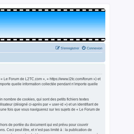
S’enregistrer
Connexion
, « Le Forum de L2TC.com », « https://www.l2tc.com/forum ») et
importe quelle information collectée pendant n’importe quelle
 nombre de cookies, qui sont des petits fichiers textes
isateur (désigné ci-après par « user-id ») et un identifiant de
é une fois que vous naviguerez sur les sujets de « Le Forum de
hors de portée du document qui est prévu pour couvrir
Ceci peut être, et n’est pas limité à : la publication de