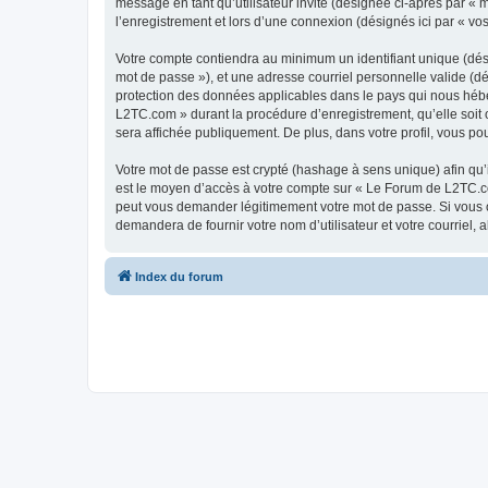
message en tant qu’utilisateur invité (désignée ci-après par «
l’enregistrement et lors d’une connexion (désignés ici par « v
Votre compte contiendra au minimum un identifiant unique (dési
mot de passe »), et une adresse courriel personnelle valide (d
protection des données applicables dans le pays qui nous héber
L2TC.com » durant la procédure d’enregistrement, qu’elle soit 
sera affichée publiquement. De plus, dans votre profil, vous po
Votre mot de passe est crypté (hashage à sens unique) afin qu’i
est le moyen d’accès à votre compte sur « Le Forum de L2TC.c
peut vous demander légitimement votre mot de passe. Si vous ou
demandera de fournir votre nom d’utilisateur et votre courriel
Index du forum