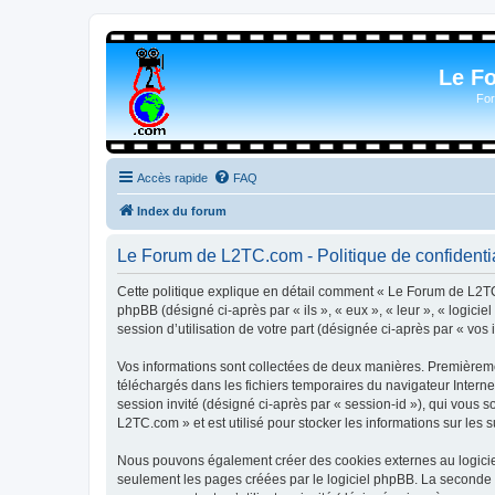
Le F
For
Accès rapide
FAQ
Index du forum
Le Forum de L2TC.com - Politique de confidentia
Cette politique explique en détail comment « Le Forum de L2TC.
phpBB (désigné ci-après par « ils », « eux », « leur », « logic
session d’utilisation de votre part (désignée ci-après par « vos 
Vos informations sont collectées de deux manières. Premièremen
téléchargés dans les fichiers temporaires du navigateur Internet
session invité (désigné ci-après par « session-id »), qui vous
L2TC.com » et est utilisé pour stocker les informations sur les 
Nous pouvons également créer des cookies externes au logicie
seulement les pages créées par le logiciel phpBB. La seconde ma