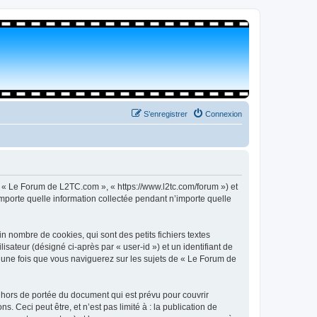
S’enregistrer
Connexion
, « Le Forum de L2TC.com », « https://www.l2tc.com/forum ») et
importe quelle information collectée pendant n’importe quelle
 nombre de cookies, qui sont des petits fichiers textes
isateur (désigné ci-après par « user-id ») et un identifiant de
é une fois que vous naviguerez sur les sujets de « Le Forum de
hors de portée du document qui est prévu pour couvrir
Ceci peut être, et n’est pas limité à : la publication de