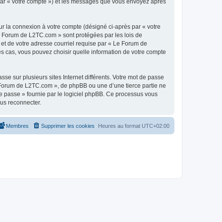
 par « votre compte ») et les messages que vous envoyez après
ur la connexion à votre compte (désigné ci-après par « votre
Le Forum de L2TC.com » sont protégées par les lois de
 et de votre adresse courriel requise par « Le Forum de
es cas, vous pouvez choisir quelle information de votre compte
se sur plusieurs sites Internet différents. Votre mot de passe
Forum de L2TC.com », de phpBB ou une d’une tierce partie ne
e passe » fournie par le logiciel phpBB. Ce processus vous
ous reconnecter.
Membres
Supprimer les cookies
Heures au format
UTC+02:00