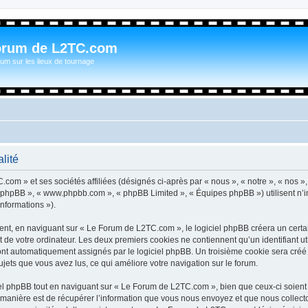
orum de L2TC.com
um sur les lieux de tournage
lité
com » et ses sociétés affiliées (désignés ci-après par « nous », « notre », « nos »
iel phpBB », « www.phpbb.com », « phpBB Limited », « Équipes phpBB ») utilisent n’
informations »).
t, en naviguant sur « Le Forum de L2TC.com », le logiciel phpBB créera un certain
 de votre ordinateur. Les deux premiers cookies ne contiennent qu’un identifiant util
 sont automatiquement assignés par le logiciel phpBB. Un troisième cookie sera cré
sujets que vous avez lus, ce qui améliore votre navigation sur le forum.
l phpBB tout en naviguant sur « Le Forum de L2TC.com », bien que ceux-ci soient 
nière est de récupérer l’information que vous nous envoyez et que nous collectons. 