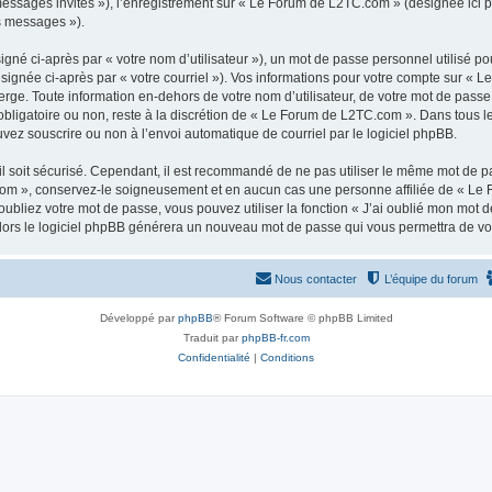
 messages invités »), l’enregistrement sur « Le Forum de L2TC.com » (désignée ici
os messages »).
gné ci-après par « votre nom d’utilisateur »), un mot de passe personnel utilisé po
ésignée ci-après par « votre courriel »). Vos informations pour votre compte sur « 
ge. Toute information en-dehors de votre nom d’utilisateur, de votre mot de passe
obligatoire ou non, reste à la discrétion de « Le Forum de L2TC.com ». Dans tous l
uvez souscrire ou non à l’envoi automatique de courriel par le logiciel phpBB.
l soit sécurisé. Cependant, il est recommandé de ne pas utiliser le même mot de pas
om », conservez-le soigneusement et en aucun cas une personne affiliée de « Le 
bliez votre mot de passe, vous pouvez utiliser la fonction « J’ai oublié mon mot d
, alors le logiciel phpBB générera un nouveau mot de passe qui vous permettra de v
Nous contacter
L’équipe du forum
Développé par
phpBB
® Forum Software © phpBB Limited
Traduit par
phpBB-fr.com
Confidentialité
|
Conditions