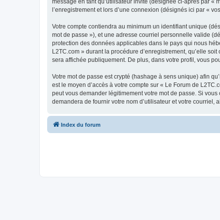
message en tant qu’utilisateur invité (désignée ci-après par «
l’enregistrement et lors d’une connexion (désignés ici par « v
Votre compte contiendra au minimum un identifiant unique (dési
mot de passe »), et une adresse courriel personnelle valide (d
protection des données applicables dans le pays qui nous héber
L2TC.com » durant la procédure d’enregistrement, qu’elle soit 
sera affichée publiquement. De plus, dans votre profil, vous po
Votre mot de passe est crypté (hashage à sens unique) afin qu’i
est le moyen d’accès à votre compte sur « Le Forum de L2TC.c
peut vous demander légitimement votre mot de passe. Si vous ou
demandera de fournir votre nom d’utilisateur et votre courriel
Index du forum