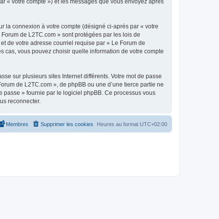
 par « votre compte ») et les messages que vous envoyez après
ur la connexion à votre compte (désigné ci-après par « votre
Le Forum de L2TC.com » sont protégées par les lois de
 et de votre adresse courriel requise par « Le Forum de
es cas, vous pouvez choisir quelle information de votre compte
se sur plusieurs sites Internet différents. Votre mot de passe
Forum de L2TC.com », de phpBB ou une d’une tierce partie ne
e passe » fournie par le logiciel phpBB. Ce processus vous
ous reconnecter.
Membres
Supprimer les cookies
Heures au format
UTC+02:00