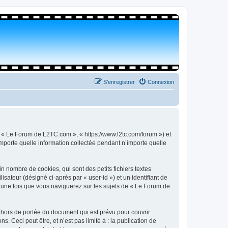
S’enregistrer
Connexion
, « Le Forum de L2TC.com », « https://www.l2tc.com/forum ») et
importe quelle information collectée pendant n’importe quelle
 nombre de cookies, qui sont des petits fichiers textes
isateur (désigné ci-après par « user-id ») et un identifiant de
é une fois que vous naviguerez sur les sujets de « Le Forum de
hors de portée du document qui est prévu pour couvrir
Ceci peut être, et n’est pas limité à : la publication de