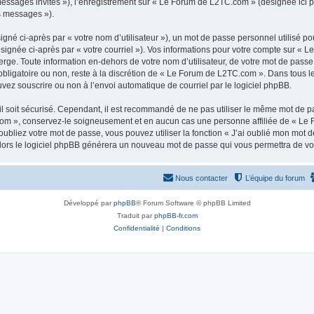
 messages invités »), l’enregistrement sur « Le Forum de L2TC.com » (désignée ici
os messages »).
gné ci-après par « votre nom d’utilisateur »), un mot de passe personnel utilisé po
ésignée ci-après par « votre courriel »). Vos informations pour votre compte sur « 
ge. Toute information en-dehors de votre nom d’utilisateur, de votre mot de passe
obligatoire ou non, reste à la discrétion de « Le Forum de L2TC.com ». Dans tous l
uvez souscrire ou non à l’envoi automatique de courriel par le logiciel phpBB.
l soit sécurisé. Cependant, il est recommandé de ne pas utiliser le même mot de pas
om », conservez-le soigneusement et en aucun cas une personne affiliée de « Le 
bliez votre mot de passe, vous pouvez utiliser la fonction « J’ai oublié mon mot d
, alors le logiciel phpBB générera un nouveau mot de passe qui vous permettra de v
Nous contacter
L’équipe du forum
Développé par
phpBB
® Forum Software © phpBB Limited
Traduit par
phpBB-fr.com
Confidentialité
|
Conditions