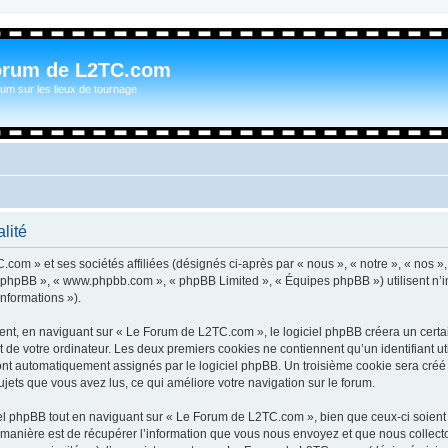
orum de L2TC.com
um sur les lieux de tournage
lité
com » et ses sociétés affiliées (désignés ci-après par « nous », « notre », « nos »
iel phpBB », « www.phpbb.com », « phpBB Limited », « Équipes phpBB ») utilisent n’
informations »).
t, en naviguant sur « Le Forum de L2TC.com », le logiciel phpBB créera un certain
 de votre ordinateur. Les deux premiers cookies ne contiennent qu’un identifiant util
 sont automatiquement assignés par le logiciel phpBB. Un troisième cookie sera cré
sujets que vous avez lus, ce qui améliore votre navigation sur le forum.
l phpBB tout en naviguant sur « Le Forum de L2TC.com », bien que ceux-ci soient 
nière est de récupérer l’information que vous nous envoyez et que nous collectons. 