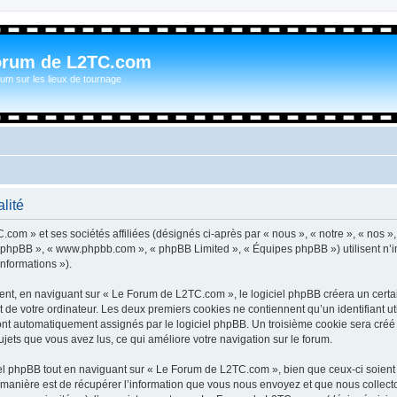
orum de L2TC.com
um sur les lieux de tournage
lité
com » et ses sociétés affiliées (désignés ci-après par « nous », « notre », « nos »
iel phpBB », « www.phpbb.com », « phpBB Limited », « Équipes phpBB ») utilisent n’
informations »).
t, en naviguant sur « Le Forum de L2TC.com », le logiciel phpBB créera un certain
 de votre ordinateur. Les deux premiers cookies ne contiennent qu’un identifiant util
 sont automatiquement assignés par le logiciel phpBB. Un troisième cookie sera cré
sujets que vous avez lus, ce qui améliore votre navigation sur le forum.
l phpBB tout en naviguant sur « Le Forum de L2TC.com », bien que ceux-ci soient 
nière est de récupérer l’information que vous nous envoyez et que nous collectons. 