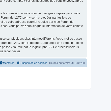
 par « votre compte ») et les messages que vous envoyez après
ur la connexion à votre compte (désigné ci-après par « votre
Le Forum de L2TC.com » sont protégées par les lois de
 et de votre adresse courriel requise par « Le Forum de
es cas, vous pouvez choisir quelle information de votre compte
se sur plusieurs sites Internet différents. Votre mot de passe
Forum de L2TC.com », de phpBB ou une d’une tierce partie ne
e passe » fournie par le logiciel phpBB. Ce processus vous
ous reconnecter.
Membres
Supprimer les cookies
Heures au format
UTC+02:00