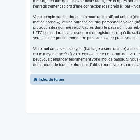
message en tant qu’utilisateur invité (désignée ci-après par «
l’enregistrement et lors d’une connexion (désignés ici par « v
Votre compte contiendra au minimum un identifiant unique (dési
mot de passe »), et une adresse courriel personnelle valide (d
protection des données applicables dans le pays qui nous héber
L2TC.com » durant la procédure d’enregistrement, qu’elle soit 
sera affichée publiquement. De plus, dans votre profil, vous po
Votre mot de passe est crypté (hashage à sens unique) afin qu’i
est le moyen d’accès à votre compte sur « Le Forum de L2TC.c
peut vous demander légitimement votre mot de passe. Si vous ou
demandera de fournir votre nom d’utilisateur et votre courriel
Index du forum