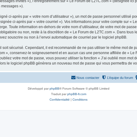
 messages invités »), l’enregistrement sur « Le Forum de L2TC.com » (désignée ici
os messages »).
gné ci-après par « votre nom d’utilisateur »), un mot de passe personnel utilisé po
ésignée ci-après par « votre courriel »). Vos informations pour votre compte sur « 
ge. Toute information en-dehors de votre nom d’utilisateur, de votre mot de passe
obligatoire ou non, reste à la discrétion de « Le Forum de L2TC.com ». Dans tous l
uvez souscrire ou non à l’envoi automatique de courriel par le logiciel phpBB.
l soit sécurisé. Cependant, il est recommandé de ne pas utiliser le même mot de pas
om », conservez-le soigneusement et en aucun cas une personne affiliée de « Le 
bliez votre mot de passe, vous pouvez utiliser la fonction « J’ai oublié mon mot d
, alors le logiciel phpBB générera un nouveau mot de passe qui vous permettra de v
Nous contacter
L’équipe du forum
Développé par
phpBB
® Forum Software © phpBB Limited
Traduit par
phpBB-fr.com
Confidentialité
|
Conditions