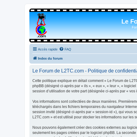
Le F
For
Accès rapide
FAQ
Index du forum
Le Forum de L2TC.com - Politique de confidentia
Cette politique explique en détail comment « Le Forum de L2TC.
phpBB (désigné ci-après par « ils », « eux », « leur », « logic
session d’utilisation de votre part (désignée ci-après par « vos 
Vos informations sont collectées de deux manières. Premièremen
téléchargés dans les fichiers temporaires du navigateur Internet
session invité (désigné ci-après par « session-id »), qui vous
L2TC.com » et est utilisé pour stocker les informations sur les 
Nous pouvons également créer des cookies externes au logicie
seulement les pages créées par le logiciel phpBB. La seconde ma