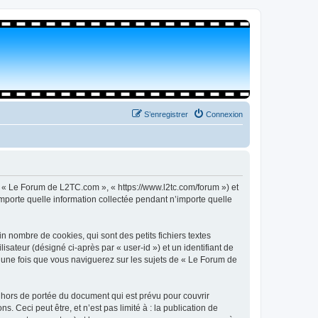
S’enregistrer
Connexion
, « Le Forum de L2TC.com », « https://www.l2tc.com/forum ») et
importe quelle information collectée pendant n’importe quelle
 nombre de cookies, qui sont des petits fichiers textes
isateur (désigné ci-après par « user-id ») et un identifiant de
é une fois que vous naviguerez sur les sujets de « Le Forum de
hors de portée du document qui est prévu pour couvrir
Ceci peut être, et n’est pas limité à : la publication de