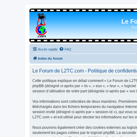
Le F
For
Accès rapide
FAQ
Index du forum
Le Forum de L2TC.com - Politique de confidentia
Cette politique explique en détail comment « Le Forum de L2TC.
phpBB (désigné ci-après par « ils », « eux », « leur », « logic
session d’utilisation de votre part (désignée ci-après par « vos 
Vos informations sont collectées de deux manières. Premièremen
téléchargés dans les fichiers temporaires du navigateur Internet
session invité (désigné ci-après par « session-id »), qui vous
L2TC.com » et est utilisé pour stocker les informations sur les 
Nous pouvons également créer des cookies externes au logicie
seulement les pages créées par le logiciel phpBB. La seconde ma