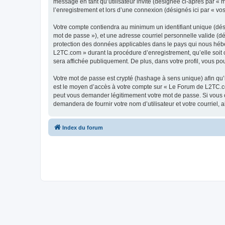
message en tant qu’utilisateur invité (désignée ci-après par «
l’enregistrement et lors d’une connexion (désignés ici par « v
Votre compte contiendra au minimum un identifiant unique (dési
mot de passe »), et une adresse courriel personnelle valide (d
protection des données applicables dans le pays qui nous héber
L2TC.com » durant la procédure d’enregistrement, qu’elle soit 
sera affichée publiquement. De plus, dans votre profil, vous po
Votre mot de passe est crypté (hashage à sens unique) afin qu’i
est le moyen d’accès à votre compte sur « Le Forum de L2TC.c
peut vous demander légitimement votre mot de passe. Si vous ou
demandera de fournir votre nom d’utilisateur et votre courriel
Index du forum