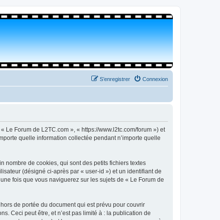
S’enregistrer
Connexion
, « Le Forum de L2TC.com », « https://www.l2tc.com/forum ») et
importe quelle information collectée pendant n’importe quelle
 nombre de cookies, qui sont des petits fichiers textes
isateur (désigné ci-après par « user-id ») et un identifiant de
é une fois que vous naviguerez sur les sujets de « Le Forum de
hors de portée du document qui est prévu pour couvrir
Ceci peut être, et n’est pas limité à : la publication de