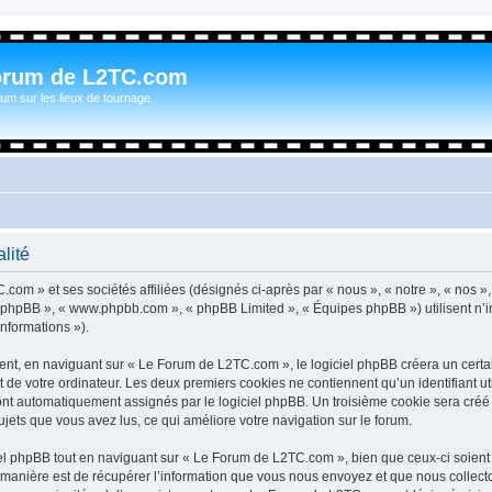
orum de L2TC.com
um sur les lieux de tournage
lité
com » et ses sociétés affiliées (désignés ci-après par « nous », « notre », « nos »
iel phpBB », « www.phpbb.com », « phpBB Limited », « Équipes phpBB ») utilisent n’
informations »).
t, en naviguant sur « Le Forum de L2TC.com », le logiciel phpBB créera un certain
 de votre ordinateur. Les deux premiers cookies ne contiennent qu’un identifiant util
 sont automatiquement assignés par le logiciel phpBB. Un troisième cookie sera cré
sujets que vous avez lus, ce qui améliore votre navigation sur le forum.
l phpBB tout en naviguant sur « Le Forum de L2TC.com », bien que ceux-ci soient 
nière est de récupérer l’information que vous nous envoyez et que nous collectons. 