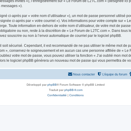
 messages invités »), l’enregistrement sur « Le Forum de L2TC.com » (désignée ici
os messages »).
gné ci-après par « votre nom d’utilisateur »), un mot de passe personnel utilisé po
ésignée ci-après par « votre courriel »). Vos informations pour votre compte sur « 
ge. Toute information en-dehors de votre nom d’utilisateur, de votre mot de passe
obligatoire ou non, reste à la discrétion de « Le Forum de L2TC.com ». Dans tous l
uvez souscrire ou non à l’envoi automatique de courriel par le logiciel phpBB.
l soit sécurisé. Cependant, il est recommandé de ne pas utiliser le même mot de pas
om », conservez-le soigneusement et en aucun cas une personne affiliée de « Le 
bliez votre mot de passe, vous pouvez utiliser la fonction « J’ai oublié mon mot d
, alors le logiciel phpBB générera un nouveau mot de passe qui vous permettra de v
Nous contacter
L’équipe du forum
Développé par
phpBB
® Forum Software © phpBB Limited
Traduit par
phpBB-fr.com
Confidentialité
|
Conditions