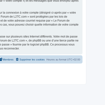
 par « votre compte ») et les messages que vous envoyez après
ur la connexion à votre compte (désigné ci-après par « votre
Le Forum de L2TC.com » sont protégées par les lois de
 et de votre adresse courriel requise par « Le Forum de
es cas, vous pouvez choisir quelle information de votre compte
se sur plusieurs sites Internet différents. Votre mot de passe
Forum de L2TC.com », de phpBB ou une d’une tierce partie ne
e passe » fournie par le logiciel phpBB. Ce processus vous
ous reconnecter.
Membres
Supprimer les cookies
Heures au format
UTC+02:00