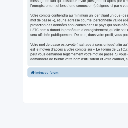
message en tant qu’utilisateur invité (désignée ci-après par «
l’enregistrement et lors d’une connexion (désignés ici par « v
Votre compte contiendra au minimum un identifiant unique (dési
mot de passe »), et une adresse courriel personnelle valide (d
protection des données applicables dans le pays qui nous héber
L2TC.com » durant la procédure d’enregistrement, qu’elle soit 
sera affichée publiquement. De plus, dans votre profil, vous po
Votre mot de passe est crypté (hashage à sens unique) afin qu’i
est le moyen d’accès à votre compte sur « Le Forum de L2TC.c
peut vous demander légitimement votre mot de passe. Si vous ou
demandera de fournir votre nom d’utilisateur et votre courriel
Index du forum