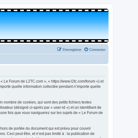
S’enregistrer
Connexion
, « Le Forum de L2TC.com », « https://www.l2tc.com/forum ») et
importe quelle information collectée pendant n’importe quelle
 nombre de cookies, qui sont des petits fichiers textes
isateur (désigné ci-après par « user-id ») et un identifiant de
é une fois que vous naviguerez sur les sujets de « Le Forum de
hors de portée du document qui est prévu pour couvrir
Ceci peut être, et n’est pas limité à : la publication de