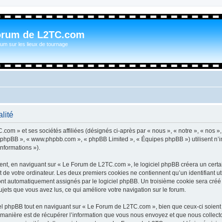
orum de L2TC.com
um sur les lieux de tournage
lité
com » et ses sociétés affiliées (désignés ci-après par « nous », « notre », « nos »
iel phpBB », « www.phpbb.com », « phpBB Limited », « Équipes phpBB ») utilisent n’
informations »).
t, en naviguant sur « Le Forum de L2TC.com », le logiciel phpBB créera un certain
 de votre ordinateur. Les deux premiers cookies ne contiennent qu’un identifiant util
 sont automatiquement assignés par le logiciel phpBB. Un troisième cookie sera cré
sujets que vous avez lus, ce qui améliore votre navigation sur le forum.
l phpBB tout en naviguant sur « Le Forum de L2TC.com », bien que ceux-ci soient 
nière est de récupérer l’information que vous nous envoyez et que nous collectons. 