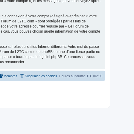
 par « votre compte ») et les messages que vous envoyez après
ur la connexion à votre compte (désigné ci-après par « votre
Le Forum de L2TC.com » sont protégées par les lois de
 et de votre adresse courriel requise par « Le Forum de
es cas, vous pouvez choisir quelle information de votre compte
se sur plusieurs sites Internet différents. Votre mot de passe
Forum de L2TC.com », de phpBB ou une d’une tierce partie ne
e passe » fournie par le logiciel phpBB. Ce processus vous
ous reconnecter.
Membres
Supprimer les cookies
Heures au format
UTC+02:00