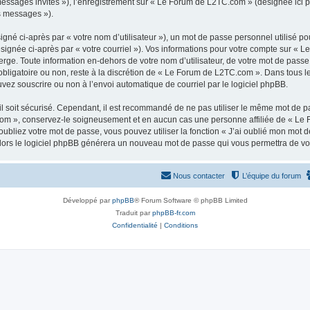
 messages invités »), l’enregistrement sur « Le Forum de L2TC.com » (désignée ici
os messages »).
gné ci-après par « votre nom d’utilisateur »), un mot de passe personnel utilisé po
ésignée ci-après par « votre courriel »). Vos informations pour votre compte sur « 
ge. Toute information en-dehors de votre nom d’utilisateur, de votre mot de passe
obligatoire ou non, reste à la discrétion de « Le Forum de L2TC.com ». Dans tous l
uvez souscrire ou non à l’envoi automatique de courriel par le logiciel phpBB.
l soit sécurisé. Cependant, il est recommandé de ne pas utiliser le même mot de pas
om », conservez-le soigneusement et en aucun cas une personne affiliée de « Le 
bliez votre mot de passe, vous pouvez utiliser la fonction « J’ai oublié mon mot d
, alors le logiciel phpBB générera un nouveau mot de passe qui vous permettra de v
Nous contacter
L’équipe du forum
Développé par
phpBB
® Forum Software © phpBB Limited
Traduit par
phpBB-fr.com
Confidentialité
|
Conditions