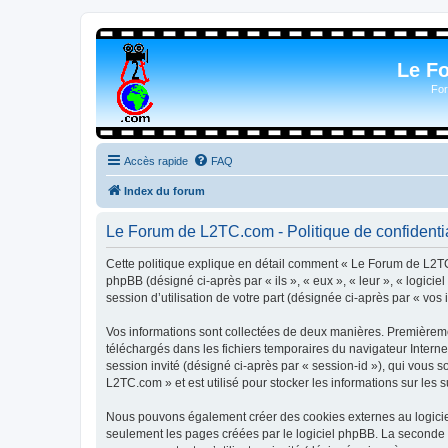
Le F
For
Accès rapide
FAQ
Index du forum
Le Forum de L2TC.com - Politique de confidentia
Cette politique explique en détail comment « Le Forum de L2TC.
phpBB (désigné ci-après par « ils », « eux », « leur », « logic
session d’utilisation de votre part (désignée ci-après par « vos 
Vos informations sont collectées de deux manières. Premièremen
téléchargés dans les fichiers temporaires du navigateur Internet
session invité (désigné ci-après par « session-id »), qui vous
L2TC.com » et est utilisé pour stocker les informations sur les 
Nous pouvons également créer des cookies externes au logicie
seulement les pages créées par le logiciel phpBB. La seconde ma