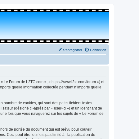
S’enregistrer
Connexion
, « Le Forum de L2TC.com », « https://www.l2tc.com/forum ») et
importe quelle information collectée pendant n’importe quelle
 nombre de cookies, qui sont des petits fichiers textes
isateur (désigné ci-après par « user-id ») et un identifiant de
é une fois que vous naviguerez sur les sujets de « Le Forum de
hors de portée du document qui est prévu pour couvrir
Ceci peut être, et n’est pas limité à : la publication de