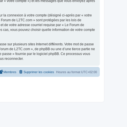
 par « votre compte ») et les messages que vous envoyez après
ur la connexion à votre compte (désigné ci-après par « votre
Le Forum de L2TC.com » sont protégées par les lois de
 et de votre adresse courriel requise par « Le Forum de
es cas, vous pouvez choisir quelle information de votre compte
se sur plusieurs sites Internet différents. Votre mot de passe
Forum de L2TC.com », de phpBB ou une d’une tierce partie ne
e passe » fournie par le logiciel phpBB. Ce processus vous
ous reconnecter.
Membres
Supprimer les cookies
Heures au format
UTC+02:00