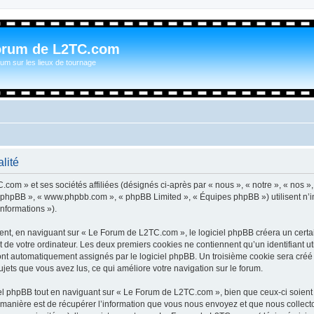
orum de L2TC.com
um sur les lieux de tournage
lité
com » et ses sociétés affiliées (désignés ci-après par « nous », « notre », « nos »
iel phpBB », « www.phpbb.com », « phpBB Limited », « Équipes phpBB ») utilisent n’
informations »).
t, en naviguant sur « Le Forum de L2TC.com », le logiciel phpBB créera un certain
 de votre ordinateur. Les deux premiers cookies ne contiennent qu’un identifiant util
 sont automatiquement assignés par le logiciel phpBB. Un troisième cookie sera cré
sujets que vous avez lus, ce qui améliore votre navigation sur le forum.
l phpBB tout en naviguant sur « Le Forum de L2TC.com », bien que ceux-ci soient 
nière est de récupérer l’information que vous nous envoyez et que nous collectons. 