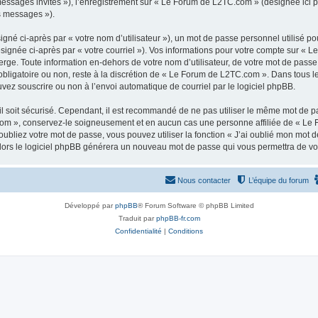
 messages invités »), l’enregistrement sur « Le Forum de L2TC.com » (désignée ici
os messages »).
gné ci-après par « votre nom d’utilisateur »), un mot de passe personnel utilisé po
ésignée ci-après par « votre courriel »). Vos informations pour votre compte sur « 
ge. Toute information en-dehors de votre nom d’utilisateur, de votre mot de passe
obligatoire ou non, reste à la discrétion de « Le Forum de L2TC.com ». Dans tous l
uvez souscrire ou non à l’envoi automatique de courriel par le logiciel phpBB.
l soit sécurisé. Cependant, il est recommandé de ne pas utiliser le même mot de pas
om », conservez-le soigneusement et en aucun cas une personne affiliée de « Le 
bliez votre mot de passe, vous pouvez utiliser la fonction « J’ai oublié mon mot d
, alors le logiciel phpBB générera un nouveau mot de passe qui vous permettra de v
Nous contacter
L’équipe du forum
Développé par
phpBB
® Forum Software © phpBB Limited
Traduit par
phpBB-fr.com
Confidentialité
|
Conditions