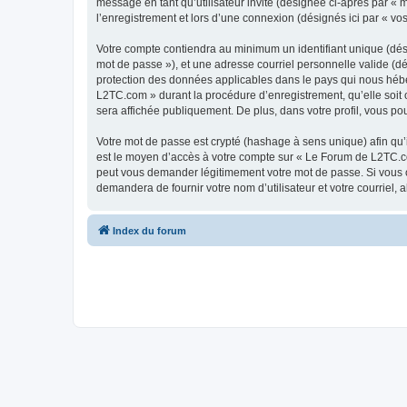
message en tant qu’utilisateur invité (désignée ci-après par «
l’enregistrement et lors d’une connexion (désignés ici par « v
Votre compte contiendra au minimum un identifiant unique (dési
mot de passe »), et une adresse courriel personnelle valide (d
protection des données applicables dans le pays qui nous héber
L2TC.com » durant la procédure d’enregistrement, qu’elle soit 
sera affichée publiquement. De plus, dans votre profil, vous po
Votre mot de passe est crypté (hashage à sens unique) afin qu’i
est le moyen d’accès à votre compte sur « Le Forum de L2TC.c
peut vous demander légitimement votre mot de passe. Si vous ou
demandera de fournir votre nom d’utilisateur et votre courriel
Index du forum