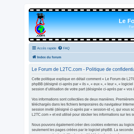
Le F
For
Accès rapide
FAQ
Index du forum
Le Forum de L2TC.com - Politique de confidentia
Cette politique explique en détail comment « Le Forum de L2TC.
phpBB (désigné ci-après par « ils », « eux », « leur », « logic
session d’utilisation de votre part (désignée ci-après par « vos 
Vos informations sont collectées de deux manières. Premièremen
téléchargés dans les fichiers temporaires du navigateur Internet
session invité (désigné ci-après par « session-id »), qui vous
L2TC.com » et est utilisé pour stocker les informations sur les 
Nous pouvons également créer des cookies externes au logicie
seulement les pages créées par le logiciel phpBB. La seconde ma