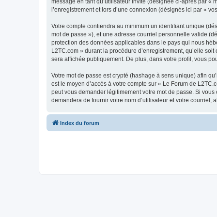
message en tant qu’utilisateur invité (désignée ci-après par «
l’enregistrement et lors d’une connexion (désignés ici par « v
Votre compte contiendra au minimum un identifiant unique (dési
mot de passe »), et une adresse courriel personnelle valide (d
protection des données applicables dans le pays qui nous héber
L2TC.com » durant la procédure d’enregistrement, qu’elle soit 
sera affichée publiquement. De plus, dans votre profil, vous po
Votre mot de passe est crypté (hashage à sens unique) afin qu’i
est le moyen d’accès à votre compte sur « Le Forum de L2TC.c
peut vous demander légitimement votre mot de passe. Si vous ou
demandera de fournir votre nom d’utilisateur et votre courriel
Index du forum