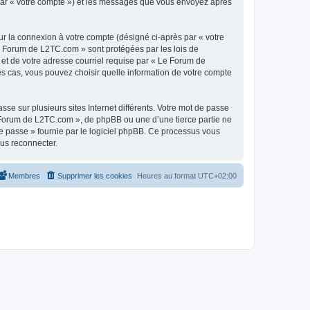
 par « votre compte ») et les messages que vous envoyez après
ur la connexion à votre compte (désigné ci-après par « votre
Le Forum de L2TC.com » sont protégées par les lois de
 et de votre adresse courriel requise par « Le Forum de
es cas, vous pouvez choisir quelle information de votre compte
se sur plusieurs sites Internet différents. Votre mot de passe
Forum de L2TC.com », de phpBB ou une d’une tierce partie ne
e passe » fournie par le logiciel phpBB. Ce processus vous
ous reconnecter.
Membres
Supprimer les cookies
Heures au format
UTC+02:00