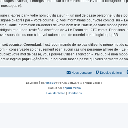
 messages invités »), l’enregistrement sur « Le Forum de L2TC.com » (désignée ici
os messages »).
gné ci-après par « votre nom d’utilisateur »), un mot de passe personnel utilisé po
ésignée ci-après par « votre courriel »). Vos informations pour votre compte sur « 
ge. Toute information en-dehors de votre nom d’utilisateur, de votre mot de passe
obligatoire ou non, reste à la discrétion de « Le Forum de L2TC.com ». Dans tous l
uvez souscrire ou non à l’envoi automatique de courriel par le logiciel phpBB.
l soit sécurisé. Cependant, il est recommandé de ne pas utiliser le même mot de pas
om », conservez-le soigneusement et en aucun cas une personne affiliée de « Le 
bliez votre mot de passe, vous pouvez utiliser la fonction « J’ai oublié mon mot d
, alors le logiciel phpBB générera un nouveau mot de passe qui vous permettra de v
Nous contacter
L’équipe du forum
Développé par
phpBB
® Forum Software © phpBB Limited
Traduit par
phpBB-fr.com
Confidentialité
|
Conditions