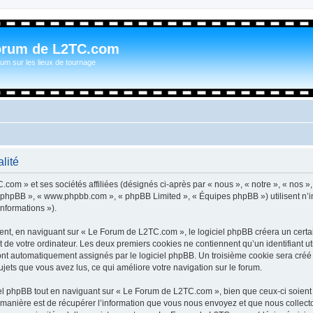
orum de L2TC.com
um sur les lieux de tournage
lité
com » et ses sociétés affiliées (désignés ci-après par « nous », « notre », « nos »
iel phpBB », « www.phpbb.com », « phpBB Limited », « Équipes phpBB ») utilisent n’
informations »).
t, en naviguant sur « Le Forum de L2TC.com », le logiciel phpBB créera un certain
 de votre ordinateur. Les deux premiers cookies ne contiennent qu’un identifiant util
 sont automatiquement assignés par le logiciel phpBB. Un troisième cookie sera cré
sujets que vous avez lus, ce qui améliore votre navigation sur le forum.
l phpBB tout en naviguant sur « Le Forum de L2TC.com », bien que ceux-ci soient 
nière est de récupérer l’information que vous nous envoyez et que nous collectons. 