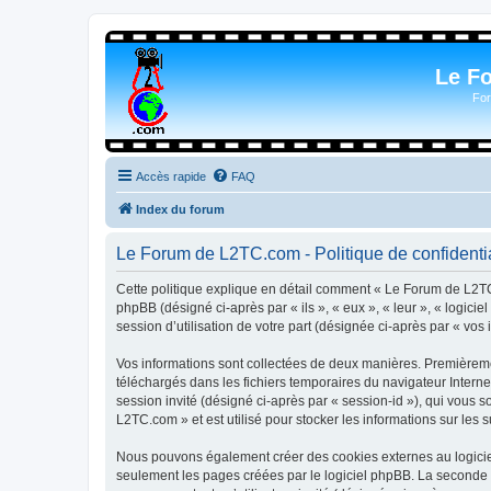
Le F
For
Accès rapide
FAQ
Index du forum
Le Forum de L2TC.com - Politique de confidentia
Cette politique explique en détail comment « Le Forum de L2TC.
phpBB (désigné ci-après par « ils », « eux », « leur », « logic
session d’utilisation de votre part (désignée ci-après par « vos 
Vos informations sont collectées de deux manières. Premièremen
téléchargés dans les fichiers temporaires du navigateur Internet
session invité (désigné ci-après par « session-id »), qui vous
L2TC.com » et est utilisé pour stocker les informations sur les 
Nous pouvons également créer des cookies externes au logicie
seulement les pages créées par le logiciel phpBB. La seconde ma