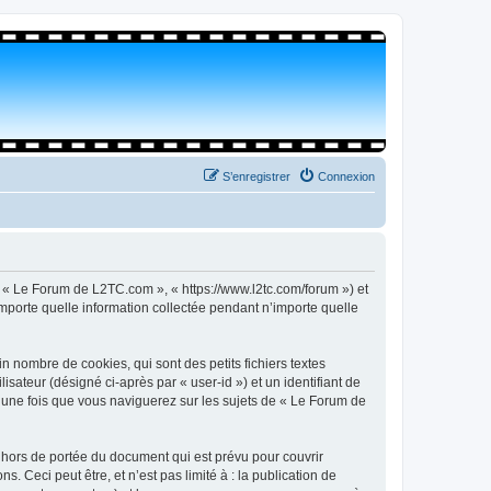
S’enregistrer
Connexion
, « Le Forum de L2TC.com », « https://www.l2tc.com/forum ») et
importe quelle information collectée pendant n’importe quelle
 nombre de cookies, qui sont des petits fichiers textes
isateur (désigné ci-après par « user-id ») et un identifiant de
é une fois que vous naviguerez sur les sujets de « Le Forum de
hors de portée du document qui est prévu pour couvrir
Ceci peut être, et n’est pas limité à : la publication de