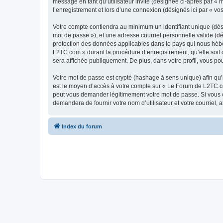
message en tant qu’utilisateur invité (désignée ci-après par «
l’enregistrement et lors d’une connexion (désignés ici par « v
Votre compte contiendra au minimum un identifiant unique (dési
mot de passe »), et une adresse courriel personnelle valide (d
protection des données applicables dans le pays qui nous héber
L2TC.com » durant la procédure d’enregistrement, qu’elle soit 
sera affichée publiquement. De plus, dans votre profil, vous po
Votre mot de passe est crypté (hashage à sens unique) afin qu’i
est le moyen d’accès à votre compte sur « Le Forum de L2TC.c
peut vous demander légitimement votre mot de passe. Si vous ou
demandera de fournir votre nom d’utilisateur et votre courriel
Index du forum