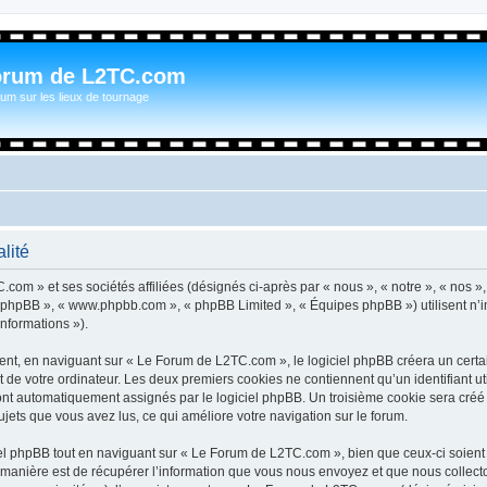
orum de L2TC.com
um sur les lieux de tournage
lité
com » et ses sociétés affiliées (désignés ci-après par « nous », « notre », « nos »
iel phpBB », « www.phpbb.com », « phpBB Limited », « Équipes phpBB ») utilisent n’
informations »).
t, en naviguant sur « Le Forum de L2TC.com », le logiciel phpBB créera un certain
 de votre ordinateur. Les deux premiers cookies ne contiennent qu’un identifiant util
 sont automatiquement assignés par le logiciel phpBB. Un troisième cookie sera cré
sujets que vous avez lus, ce qui améliore votre navigation sur le forum.
l phpBB tout en naviguant sur « Le Forum de L2TC.com », bien que ceux-ci soient 
nière est de récupérer l’information que vous nous envoyez et que nous collectons. 