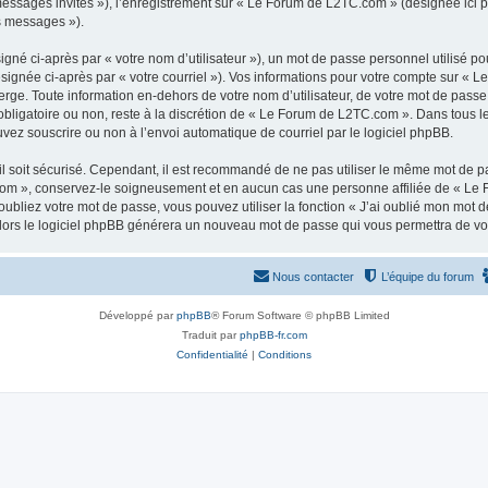
 messages invités »), l’enregistrement sur « Le Forum de L2TC.com » (désignée ici
os messages »).
gné ci-après par « votre nom d’utilisateur »), un mot de passe personnel utilisé po
ésignée ci-après par « votre courriel »). Vos informations pour votre compte sur « 
ge. Toute information en-dehors de votre nom d’utilisateur, de votre mot de passe
obligatoire ou non, reste à la discrétion de « Le Forum de L2TC.com ». Dans tous l
uvez souscrire ou non à l’envoi automatique de courriel par le logiciel phpBB.
l soit sécurisé. Cependant, il est recommandé de ne pas utiliser le même mot de pas
om », conservez-le soigneusement et en aucun cas une personne affiliée de « Le 
bliez votre mot de passe, vous pouvez utiliser la fonction « J’ai oublié mon mot d
, alors le logiciel phpBB générera un nouveau mot de passe qui vous permettra de v
Nous contacter
L’équipe du forum
Développé par
phpBB
® Forum Software © phpBB Limited
Traduit par
phpBB-fr.com
Confidentialité
|
Conditions