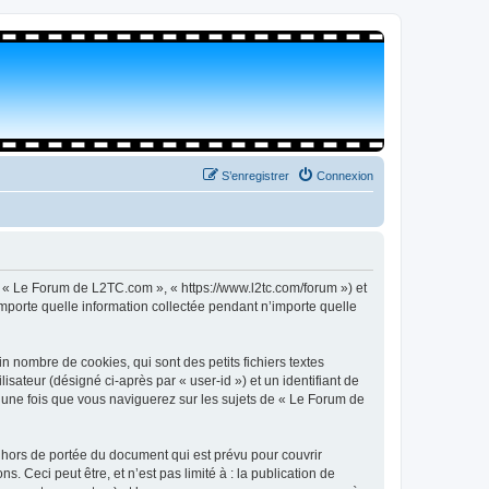
S’enregistrer
Connexion
, « Le Forum de L2TC.com », « https://www.l2tc.com/forum ») et
importe quelle information collectée pendant n’importe quelle
 nombre de cookies, qui sont des petits fichiers textes
isateur (désigné ci-après par « user-id ») et un identifiant de
é une fois que vous naviguerez sur les sujets de « Le Forum de
hors de portée du document qui est prévu pour couvrir
Ceci peut être, et n’est pas limité à : la publication de