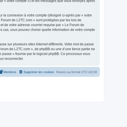
 par « votre compte ») et les messages que vous envoyez après
ur la connexion à votre compte (désigné ci-après par « votre
Le Forum de L2TC.com » sont protégées par les lois de
 et de votre adresse courriel requise par « Le Forum de
es cas, vous pouvez choisir quelle information de votre compte
se sur plusieurs sites Internet différents. Votre mot de passe
Forum de L2TC.com », de phpBB ou une d’une tierce partie ne
e passe » fournie par le logiciel phpBB. Ce processus vous
ous reconnecter.
Membres
Supprimer les cookies
Heures au format
UTC+02:00