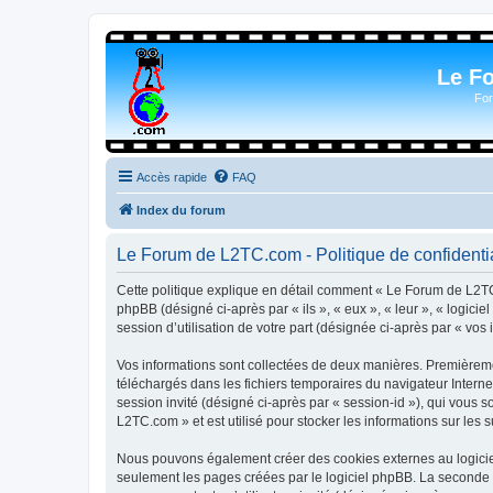
Le F
For
Accès rapide
FAQ
Index du forum
Le Forum de L2TC.com - Politique de confidentia
Cette politique explique en détail comment « Le Forum de L2TC.
phpBB (désigné ci-après par « ils », « eux », « leur », « logic
session d’utilisation de votre part (désignée ci-après par « vos 
Vos informations sont collectées de deux manières. Premièremen
téléchargés dans les fichiers temporaires du navigateur Internet
session invité (désigné ci-après par « session-id »), qui vous
L2TC.com » et est utilisé pour stocker les informations sur les 
Nous pouvons également créer des cookies externes au logicie
seulement les pages créées par le logiciel phpBB. La seconde ma