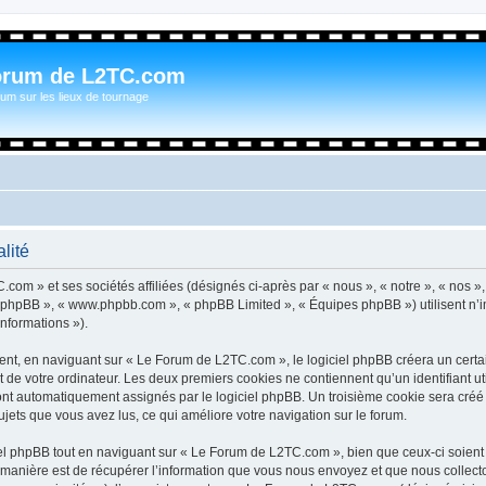
orum de L2TC.com
um sur les lieux de tournage
lité
com » et ses sociétés affiliées (désignés ci-après par « nous », « notre », « nos »
iel phpBB », « www.phpbb.com », « phpBB Limited », « Équipes phpBB ») utilisent n’
informations »).
t, en naviguant sur « Le Forum de L2TC.com », le logiciel phpBB créera un certain
 de votre ordinateur. Les deux premiers cookies ne contiennent qu’un identifiant util
 sont automatiquement assignés par le logiciel phpBB. Un troisième cookie sera cré
sujets que vous avez lus, ce qui améliore votre navigation sur le forum.
l phpBB tout en naviguant sur « Le Forum de L2TC.com », bien que ceux-ci soient 
nière est de récupérer l’information que vous nous envoyez et que nous collectons. 