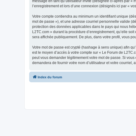
message en tant qu’utilisateur invité (désignée ci-après par «
l’enregistrement et lors d’une connexion (désignés ici par « v
Votre compte contiendra au minimum un identifiant unique (dési
mot de passe »), et une adresse courriel personnelle valide (d
protection des données applicables dans le pays qui nous héber
L2TC.com » durant la procédure d’enregistrement, qu’elle soit 
sera affichée publiquement. De plus, dans votre profil, vous po
Votre mot de passe est crypté (hashage à sens unique) afin qu’i
est le moyen d’accès à votre compte sur « Le Forum de L2TC.c
peut vous demander légitimement votre mot de passe. Si vous ou
demandera de fournir votre nom d’utilisateur et votre courriel
Index du forum