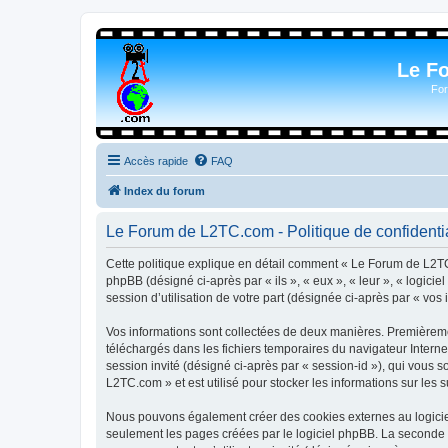
Le F
For
Accès rapide
FAQ
Index du forum
Le Forum de L2TC.com - Politique de confidentia
Cette politique explique en détail comment « Le Forum de L2TC.
phpBB (désigné ci-après par « ils », « eux », « leur », « logic
session d’utilisation de votre part (désignée ci-après par « vos 
Vos informations sont collectées de deux manières. Premièremen
téléchargés dans les fichiers temporaires du navigateur Internet
session invité (désigné ci-après par « session-id »), qui vous
L2TC.com » et est utilisé pour stocker les informations sur les 
Nous pouvons également créer des cookies externes au logicie
seulement les pages créées par le logiciel phpBB. La seconde ma