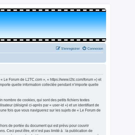
S’enregistrer
Connexion
, « Le Forum de L2TC.com », « https://www.l2tc.com/forum ») et
importe quelle information collectée pendant n’importe quelle
 nombre de cookies, qui sont des petits fichiers textes
isateur (désigné ci-après par « user-id ») et un identifiant de
é une fois que vous naviguerez sur les sujets de « Le Forum de
hors de portée du document qui est prévu pour couvrir
Ceci peut être, et n’est pas limité à : la publication de