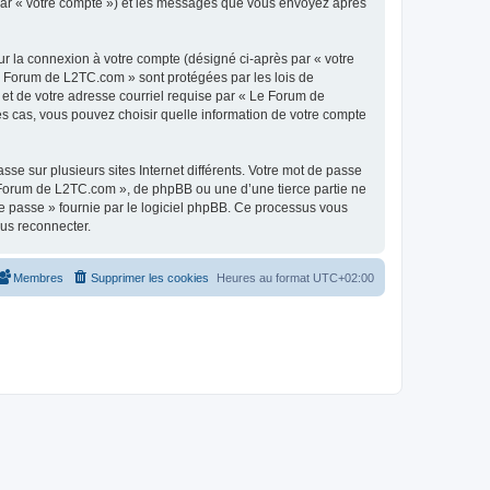
 par « votre compte ») et les messages que vous envoyez après
ur la connexion à votre compte (désigné ci-après par « votre
Le Forum de L2TC.com » sont protégées par les lois de
 et de votre adresse courriel requise par « Le Forum de
es cas, vous pouvez choisir quelle information de votre compte
se sur plusieurs sites Internet différents. Votre mot de passe
Forum de L2TC.com », de phpBB ou une d’une tierce partie ne
e passe » fournie par le logiciel phpBB. Ce processus vous
ous reconnecter.
Membres
Supprimer les cookies
Heures au format
UTC+02:00