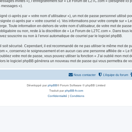
 messages invités »), l’enregistrement sur « Le Forum de L2TC.com » (désignée ici
os messages »).
gné ci-après par « votre nom d’utilisateur »), un mot de passe personnel utilisé po
ésignée ci-après par « votre courriel »). Vos informations pour votre compte sur « 
ge. Toute information en-dehors de votre nom d’utilisateur, de votre mot de passe
obligatoire ou non, reste à la discrétion de « Le Forum de L2TC.com ». Dans tous l
uvez souscrire ou non à l’envoi automatique de courriel par le logiciel phpBB.
l soit sécurisé. Cependant, il est recommandé de ne pas utiliser le même mot de pas
om », conservez-le soigneusement et en aucun cas une personne affiliée de « Le 
bliez votre mot de passe, vous pouvez utiliser la fonction « J’ai oublié mon mot d
, alors le logiciel phpBB générera un nouveau mot de passe qui vous permettra de v
Nous contacter
L’équipe du forum
Développé par
phpBB
® Forum Software © phpBB Limited
Traduit par
phpBB-fr.com
Confidentialité
|
Conditions