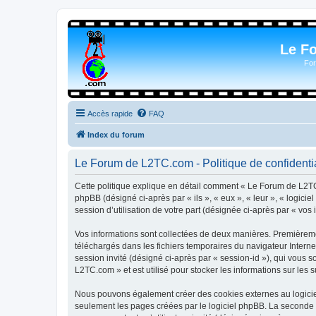
Le F
For
Accès rapide
FAQ
Index du forum
Le Forum de L2TC.com - Politique de confidentia
Cette politique explique en détail comment « Le Forum de L2TC.
phpBB (désigné ci-après par « ils », « eux », « leur », « logic
session d’utilisation de votre part (désignée ci-après par « vos 
Vos informations sont collectées de deux manières. Premièremen
téléchargés dans les fichiers temporaires du navigateur Internet
session invité (désigné ci-après par « session-id »), qui vous
L2TC.com » et est utilisé pour stocker les informations sur les 
Nous pouvons également créer des cookies externes au logicie
seulement les pages créées par le logiciel phpBB. La seconde ma