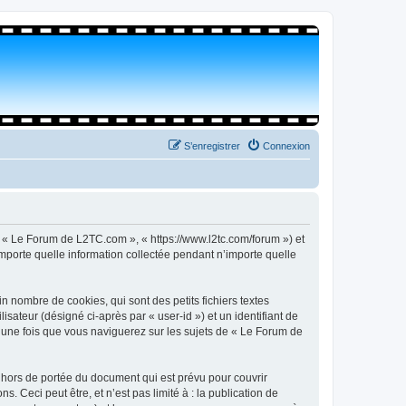
S’enregistrer
Connexion
, « Le Forum de L2TC.com », « https://www.l2tc.com/forum ») et
importe quelle information collectée pendant n’importe quelle
 nombre de cookies, qui sont des petits fichiers textes
isateur (désigné ci-après par « user-id ») et un identifiant de
é une fois que vous naviguerez sur les sujets de « Le Forum de
hors de portée du document qui est prévu pour couvrir
Ceci peut être, et n’est pas limité à : la publication de