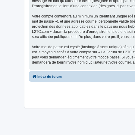
message en tant qu’utilisateur invité (désignée ci-après par «
l’enregistrement et lors d’une connexion (désignés ici par « v
Votre compte contiendra au minimum un identifiant unique (dési
mot de passe »), et une adresse courriel personnelle valide (d
protection des données applicables dans le pays qui nous héber
L2TC.com » durant la procédure d’enregistrement, qu’elle soit 
sera affichée publiquement. De plus, dans votre profil, vous po
Votre mot de passe est crypté (hashage à sens unique) afin qu’i
est le moyen d’accès à votre compte sur « Le Forum de L2TC.c
peut vous demander légitimement votre mot de passe. Si vous ou
demandera de fournir votre nom d’utilisateur et votre courriel
Index du forum