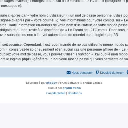
 messages invités »), l’enregistrement sur « Le Forum de L2TC.com » (désignée ici
os messages »).
gné ci-après par « votre nom d’utilisateur »), un mot de passe personnel utilisé po
ésignée ci-après par « votre courriel »). Vos informations pour votre compte sur « 
ge. Toute information en-dehors de votre nom d’utilisateur, de votre mot de passe
obligatoire ou non, reste à la discrétion de « Le Forum de L2TC.com ». Dans tous l
uvez souscrire ou non à l’envoi automatique de courriel par le logiciel phpBB.
l soit sécurisé. Cependant, il est recommandé de ne pas utiliser le même mot de pas
om », conservez-le soigneusement et en aucun cas une personne affiliée de « Le 
bliez votre mot de passe, vous pouvez utiliser la fonction « J’ai oublié mon mot d
, alors le logiciel phpBB générera un nouveau mot de passe qui vous permettra de v
Nous contacter
L’équipe du forum
Développé par
phpBB
® Forum Software © phpBB Limited
Traduit par
phpBB-fr.com
Confidentialité
|
Conditions