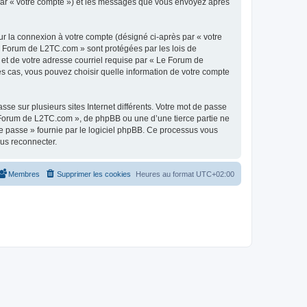
 par « votre compte ») et les messages que vous envoyez après
ur la connexion à votre compte (désigné ci-après par « votre
Le Forum de L2TC.com » sont protégées par les lois de
 et de votre adresse courriel requise par « Le Forum de
es cas, vous pouvez choisir quelle information de votre compte
se sur plusieurs sites Internet différents. Votre mot de passe
Forum de L2TC.com », de phpBB ou une d’une tierce partie ne
e passe » fournie par le logiciel phpBB. Ce processus vous
ous reconnecter.
Membres
Supprimer les cookies
Heures au format
UTC+02:00