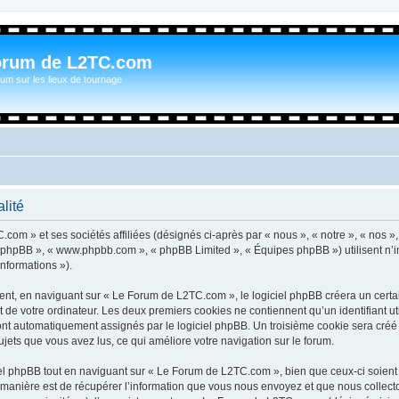
orum de L2TC.com
um sur les lieux de tournage
lité
com » et ses sociétés affiliées (désignés ci-après par « nous », « notre », « nos »
iel phpBB », « www.phpbb.com », « phpBB Limited », « Équipes phpBB ») utilisent n’
informations »).
t, en naviguant sur « Le Forum de L2TC.com », le logiciel phpBB créera un certain
 de votre ordinateur. Les deux premiers cookies ne contiennent qu’un identifiant util
 sont automatiquement assignés par le logiciel phpBB. Un troisième cookie sera cré
sujets que vous avez lus, ce qui améliore votre navigation sur le forum.
l phpBB tout en naviguant sur « Le Forum de L2TC.com », bien que ceux-ci soient 
nière est de récupérer l’information que vous nous envoyez et que nous collectons. 