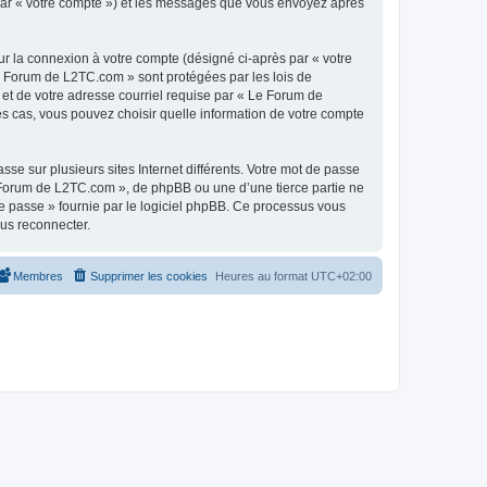
 par « votre compte ») et les messages que vous envoyez après
ur la connexion à votre compte (désigné ci-après par « votre
Le Forum de L2TC.com » sont protégées par les lois de
 et de votre adresse courriel requise par « Le Forum de
es cas, vous pouvez choisir quelle information de votre compte
se sur plusieurs sites Internet différents. Votre mot de passe
Forum de L2TC.com », de phpBB ou une d’une tierce partie ne
e passe » fournie par le logiciel phpBB. Ce processus vous
ous reconnecter.
Membres
Supprimer les cookies
Heures au format
UTC+02:00