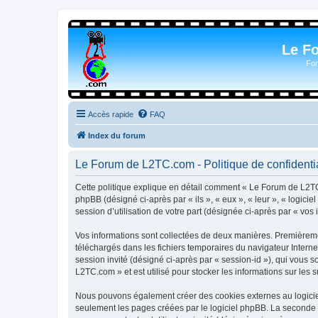
Le F
For
Accès rapide
FAQ
Index du forum
Le Forum de L2TC.com - Politique de confidentia
Cette politique explique en détail comment « Le Forum de L2TC.
phpBB (désigné ci-après par « ils », « eux », « leur », « logic
session d’utilisation de votre part (désignée ci-après par « vos 
Vos informations sont collectées de deux manières. Premièremen
téléchargés dans les fichiers temporaires du navigateur Internet
session invité (désigné ci-après par « session-id »), qui vous
L2TC.com » et est utilisé pour stocker les informations sur les 
Nous pouvons également créer des cookies externes au logicie
seulement les pages créées par le logiciel phpBB. La seconde ma