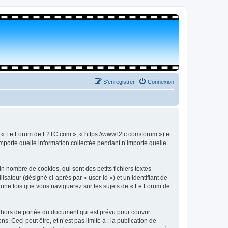
S’enregistrer
Connexion
, « Le Forum de L2TC.com », « https://www.l2tc.com/forum ») et
importe quelle information collectée pendant n’importe quelle
 nombre de cookies, qui sont des petits fichiers textes
isateur (désigné ci-après par « user-id ») et un identifiant de
é une fois que vous naviguerez sur les sujets de « Le Forum de
hors de portée du document qui est prévu pour couvrir
Ceci peut être, et n’est pas limité à : la publication de