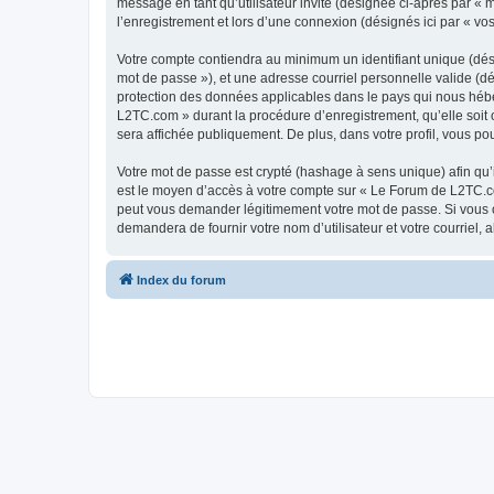
message en tant qu’utilisateur invité (désignée ci-après par «
l’enregistrement et lors d’une connexion (désignés ici par « v
Votre compte contiendra au minimum un identifiant unique (dési
mot de passe »), et une adresse courriel personnelle valide (d
protection des données applicables dans le pays qui nous héber
L2TC.com » durant la procédure d’enregistrement, qu’elle soit 
sera affichée publiquement. De plus, dans votre profil, vous po
Votre mot de passe est crypté (hashage à sens unique) afin qu’i
est le moyen d’accès à votre compte sur « Le Forum de L2TC.c
peut vous demander légitimement votre mot de passe. Si vous ou
demandera de fournir votre nom d’utilisateur et votre courriel
Index du forum