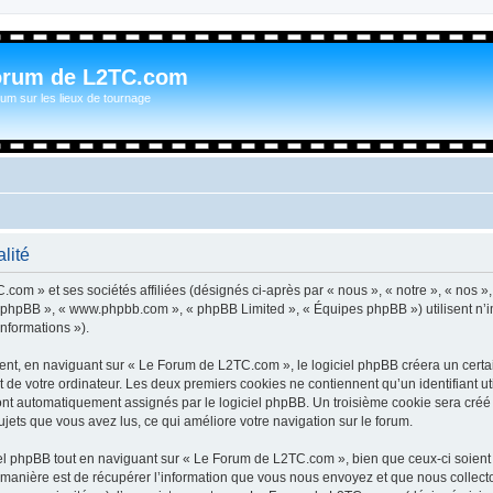
orum de L2TC.com
um sur les lieux de tournage
lité
com » et ses sociétés affiliées (désignés ci-après par « nous », « notre », « nos »
iel phpBB », « www.phpbb.com », « phpBB Limited », « Équipes phpBB ») utilisent n’
informations »).
t, en naviguant sur « Le Forum de L2TC.com », le logiciel phpBB créera un certain
 de votre ordinateur. Les deux premiers cookies ne contiennent qu’un identifiant util
 sont automatiquement assignés par le logiciel phpBB. Un troisième cookie sera cré
sujets que vous avez lus, ce qui améliore votre navigation sur le forum.
l phpBB tout en naviguant sur « Le Forum de L2TC.com », bien que ceux-ci soient 
nière est de récupérer l’information que vous nous envoyez et que nous collectons. 