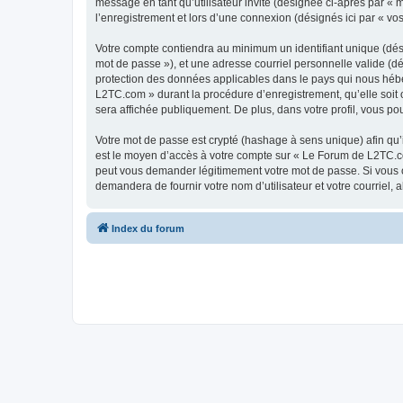
message en tant qu’utilisateur invité (désignée ci-après par «
l’enregistrement et lors d’une connexion (désignés ici par « v
Votre compte contiendra au minimum un identifiant unique (dési
mot de passe »), et une adresse courriel personnelle valide (d
protection des données applicables dans le pays qui nous héber
L2TC.com » durant la procédure d’enregistrement, qu’elle soit 
sera affichée publiquement. De plus, dans votre profil, vous po
Votre mot de passe est crypté (hashage à sens unique) afin qu’i
est le moyen d’accès à votre compte sur « Le Forum de L2TC.c
peut vous demander légitimement votre mot de passe. Si vous ou
demandera de fournir votre nom d’utilisateur et votre courriel
Index du forum