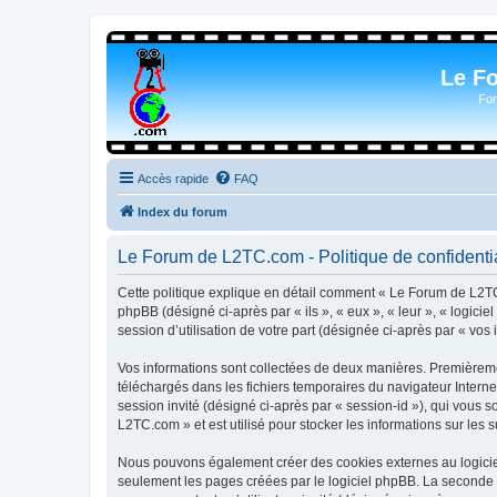
Le F
For
Accès rapide
FAQ
Index du forum
Le Forum de L2TC.com - Politique de confidentia
Cette politique explique en détail comment « Le Forum de L2TC.
phpBB (désigné ci-après par « ils », « eux », « leur », « logic
session d’utilisation de votre part (désignée ci-après par « vos 
Vos informations sont collectées de deux manières. Premièremen
téléchargés dans les fichiers temporaires du navigateur Internet
session invité (désigné ci-après par « session-id »), qui vous
L2TC.com » et est utilisé pour stocker les informations sur les 
Nous pouvons également créer des cookies externes au logicie
seulement les pages créées par le logiciel phpBB. La seconde ma