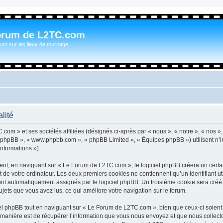
orum de L2TC.com
um sur les lieux de tournage
lité
com » et ses sociétés affiliées (désignés ci-après par « nous », « notre », « nos »
iel phpBB », « www.phpbb.com », « phpBB Limited », « Équipes phpBB ») utilisent n’
informations »).
t, en naviguant sur « Le Forum de L2TC.com », le logiciel phpBB créera un certain
 de votre ordinateur. Les deux premiers cookies ne contiennent qu’un identifiant util
 sont automatiquement assignés par le logiciel phpBB. Un troisième cookie sera cré
sujets que vous avez lus, ce qui améliore votre navigation sur le forum.
l phpBB tout en naviguant sur « Le Forum de L2TC.com », bien que ceux-ci soient 
nière est de récupérer l’information que vous nous envoyez et que nous collectons. 