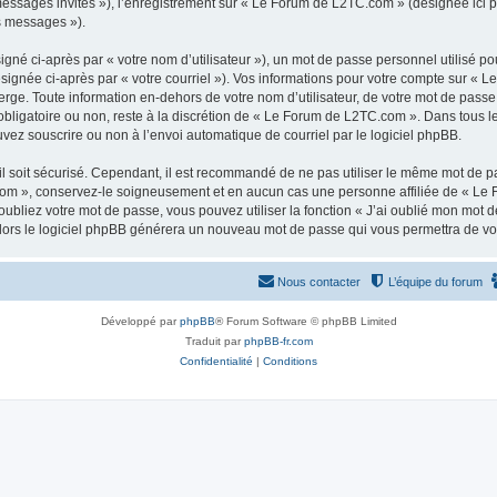
 messages invités »), l’enregistrement sur « Le Forum de L2TC.com » (désignée ici
os messages »).
gné ci-après par « votre nom d’utilisateur »), un mot de passe personnel utilisé po
ésignée ci-après par « votre courriel »). Vos informations pour votre compte sur « 
ge. Toute information en-dehors de votre nom d’utilisateur, de votre mot de passe
obligatoire ou non, reste à la discrétion de « Le Forum de L2TC.com ». Dans tous l
uvez souscrire ou non à l’envoi automatique de courriel par le logiciel phpBB.
l soit sécurisé. Cependant, il est recommandé de ne pas utiliser le même mot de pas
om », conservez-le soigneusement et en aucun cas une personne affiliée de « Le 
bliez votre mot de passe, vous pouvez utiliser la fonction « J’ai oublié mon mot d
, alors le logiciel phpBB générera un nouveau mot de passe qui vous permettra de v
Nous contacter
L’équipe du forum
Développé par
phpBB
® Forum Software © phpBB Limited
Traduit par
phpBB-fr.com
Confidentialité
|
Conditions