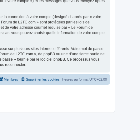
 par « votre compte ») et les messages que vous envoyez après
ur la connexion à votre compte (désigné ci-après par « votre
Le Forum de L2TC.com » sont protégées par les lois de
 et de votre adresse courriel requise par « Le Forum de
es cas, vous pouvez choisir quelle information de votre compte
se sur plusieurs sites Internet différents. Votre mot de passe
Forum de L2TC.com », de phpBB ou une d’une tierce partie ne
e passe » fournie par le logiciel phpBB. Ce processus vous
ous reconnecter.
Membres
Supprimer les cookies
Heures au format
UTC+02:00