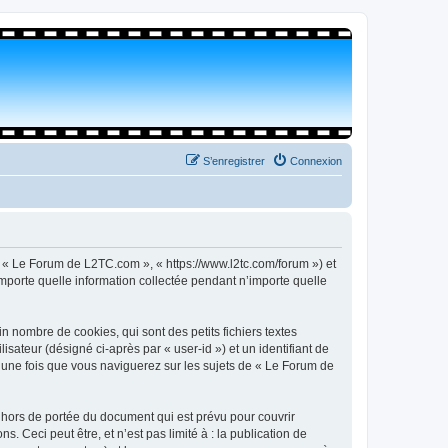
S’enregistrer
Connexion
, « Le Forum de L2TC.com », « https://www.l2tc.com/forum ») et
importe quelle information collectée pendant n’importe quelle
 nombre de cookies, qui sont des petits fichiers textes
isateur (désigné ci-après par « user-id ») et un identifiant de
é une fois que vous naviguerez sur les sujets de « Le Forum de
hors de portée du document qui est prévu pour couvrir
Ceci peut être, et n’est pas limité à : la publication de