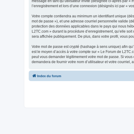
message en tant qu’utilisateur invité (désignée ci-après par «
l’enregistrement et lors d’une connexion (désignés ici par « v
Votre compte contiendra au minimum un identifiant unique (dési
mot de passe »), et une adresse courriel personnelle valide (d
protection des données applicables dans le pays qui nous héber
L2TC.com » durant la procédure d’enregistrement, qu’elle soit 
sera affichée publiquement. De plus, dans votre profil, vous po
Votre mot de passe est crypté (hashage à sens unique) afin qu’i
est le moyen d’accès à votre compte sur « Le Forum de L2TC.c
peut vous demander légitimement votre mot de passe. Si vous ou
demandera de fournir votre nom d’utilisateur et votre courriel
Index du forum