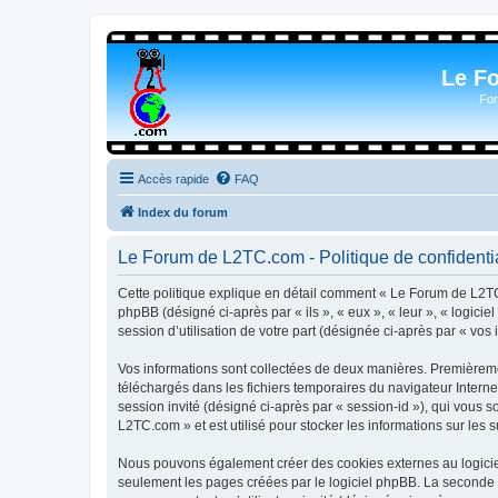
Le F
For
Accès rapide
FAQ
Index du forum
Le Forum de L2TC.com - Politique de confidentia
Cette politique explique en détail comment « Le Forum de L2TC.
phpBB (désigné ci-après par « ils », « eux », « leur », « logic
session d’utilisation de votre part (désignée ci-après par « vos 
Vos informations sont collectées de deux manières. Premièremen
téléchargés dans les fichiers temporaires du navigateur Internet
session invité (désigné ci-après par « session-id »), qui vous
L2TC.com » et est utilisé pour stocker les informations sur les 
Nous pouvons également créer des cookies externes au logicie
seulement les pages créées par le logiciel phpBB. La seconde ma