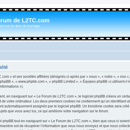
orum de L2TC.com
um sur les lieux de tournage
lité
com » et ses sociétés affiliées (désignés ci-après par « nous », « notre », « nos »
iel phpBB », « www.phpbb.com », « phpBB Limited », « Équipes phpBB ») utilisent n’
informations »).
t, en naviguant sur « Le Forum de L2TC.com », le logiciel phpBB créera un certain
 de votre ordinateur. Les deux premiers cookies ne contiennent qu’un identifiant util
 sont automatiquement assignés par le logiciel phpBB. Un troisième cookie sera cré
sujets que vous avez lus, ce qui améliore votre navigation sur le forum.
l phpBB tout en naviguant sur « Le Forum de L2TC.com », bien que ceux-ci soient 
nière est de récupérer l’information que vous nous envoyez et que nous collectons. 