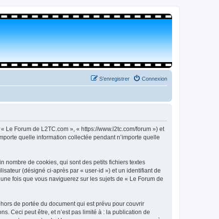
S’enregistrer
Connexion
, « Le Forum de L2TC.com », « https://www.l2tc.com/forum ») et
importe quelle information collectée pendant n’importe quelle
 nombre de cookies, qui sont des petits fichiers textes
isateur (désigné ci-après par « user-id ») et un identifiant de
é une fois que vous naviguerez sur les sujets de « Le Forum de
hors de portée du document qui est prévu pour couvrir
Ceci peut être, et n’est pas limité à : la publication de