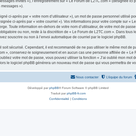
 messages invités »), l’enregistrement sur « Le Forum de L2TC.com » (désignée ici
os messages »).
gné ci-après par « votre nom d’utilisateur »), un mot de passe personnel utilisé po
ésignée ci-après par « votre courriel »). Vos informations pour votre compte sur « 
ge. Toute information en-dehors de votre nom d’utilisateur, de votre mot de passe
obligatoire ou non, reste à la discrétion de « Le Forum de L2TC.com ». Dans tous l
uvez souscrire ou non à l’envoi automatique de courriel par le logiciel phpBB.
l soit sécurisé. Cependant, il est recommandé de ne pas utiliser le même mot de pas
om », conservez-le soigneusement et en aucun cas une personne affiliée de « Le 
bliez votre mot de passe, vous pouvez utiliser la fonction « J’ai oublié mon mot d
, alors le logiciel phpBB générera un nouveau mot de passe qui vous permettra de v
Nous contacter
L’équipe du forum
Développé par
phpBB
® Forum Software © phpBB Limited
Traduit par
phpBB-fr.com
Confidentialité
|
Conditions