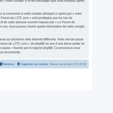
 par « votre compte ») et les messages que vous envoyez après
ur la connexion à votre compte (désigné ci-après par « votre
Le Forum de L2TC.com » sont protégées par les lois de
 et de votre adresse courriel requise par « Le Forum de
es cas, vous pouvez choisir quelle information de votre compte
se sur plusieurs sites Internet différents. Votre mot de passe
Forum de L2TC.com », de phpBB ou une d’une tierce partie ne
e passe » fournie par le logiciel phpBB. Ce processus vous
ous reconnecter.
Membres
Supprimer les cookies
Heures au format
UTC+02:00