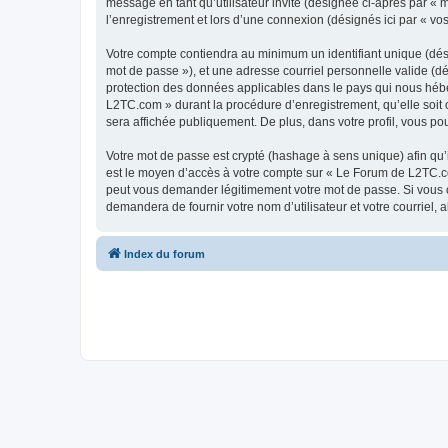
message en tant qu’utilisateur invité (désignée ci-après par «
l’enregistrement et lors d’une connexion (désignés ici par « v
Votre compte contiendra au minimum un identifiant unique (dési
mot de passe »), et une adresse courriel personnelle valide (d
protection des données applicables dans le pays qui nous héber
L2TC.com » durant la procédure d’enregistrement, qu’elle soit 
sera affichée publiquement. De plus, dans votre profil, vous po
Votre mot de passe est crypté (hashage à sens unique) afin qu’i
est le moyen d’accès à votre compte sur « Le Forum de L2TC.c
peut vous demander légitimement votre mot de passe. Si vous ou
demandera de fournir votre nom d’utilisateur et votre courriel
Index du forum