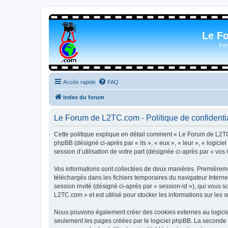
Le F
For
Accès rapide
FAQ
Index du forum
Le Forum de L2TC.com - Politique de confidentia
Cette politique explique en détail comment « Le Forum de L2TC.
phpBB (désigné ci-après par « ils », « eux », « leur », « logic
session d’utilisation de votre part (désignée ci-après par « vos 
Vos informations sont collectées de deux manières. Premièremen
téléchargés dans les fichiers temporaires du navigateur Internet
session invité (désigné ci-après par « session-id »), qui vous
L2TC.com » et est utilisé pour stocker les informations sur les 
Nous pouvons également créer des cookies externes au logicie
seulement les pages créées par le logiciel phpBB. La seconde ma