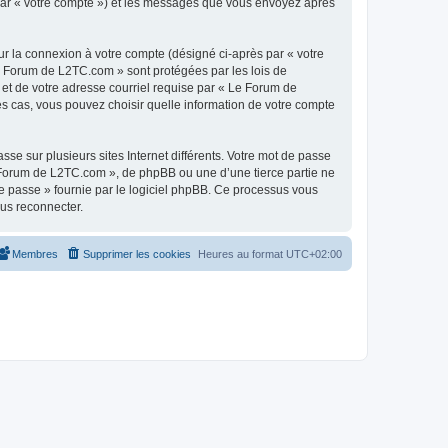
 par « votre compte ») et les messages que vous envoyez après
ur la connexion à votre compte (désigné ci-après par « votre
Le Forum de L2TC.com » sont protégées par les lois de
 et de votre adresse courriel requise par « Le Forum de
es cas, vous pouvez choisir quelle information de votre compte
se sur plusieurs sites Internet différents. Votre mot de passe
Forum de L2TC.com », de phpBB ou une d’une tierce partie ne
e passe » fournie par le logiciel phpBB. Ce processus vous
ous reconnecter.
Membres
Supprimer les cookies
Heures au format
UTC+02:00