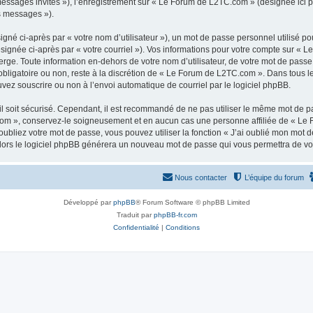
 messages invités »), l’enregistrement sur « Le Forum de L2TC.com » (désignée ici
os messages »).
gné ci-après par « votre nom d’utilisateur »), un mot de passe personnel utilisé po
ésignée ci-après par « votre courriel »). Vos informations pour votre compte sur « 
ge. Toute information en-dehors de votre nom d’utilisateur, de votre mot de passe
obligatoire ou non, reste à la discrétion de « Le Forum de L2TC.com ». Dans tous l
uvez souscrire ou non à l’envoi automatique de courriel par le logiciel phpBB.
l soit sécurisé. Cependant, il est recommandé de ne pas utiliser le même mot de pas
om », conservez-le soigneusement et en aucun cas une personne affiliée de « Le 
bliez votre mot de passe, vous pouvez utiliser la fonction « J’ai oublié mon mot d
, alors le logiciel phpBB générera un nouveau mot de passe qui vous permettra de v
Nous contacter
L’équipe du forum
Développé par
phpBB
® Forum Software © phpBB Limited
Traduit par
phpBB-fr.com
Confidentialité
|
Conditions