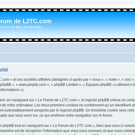
orum de L2TC.com
um sur les lieux de tournage
lité
com » et ses sociétés affiliées (désignés ci-après par « nous », « notre », « nos »
iel phpBB », « www.phpbb.com », « phpBB Limited », « Équipes phpBB ») utilisent n’
informations »).
t, en naviguant sur « Le Forum de L2TC.com », le logiciel phpBB créera un certain
 de votre ordinateur. Les deux premiers cookies ne contiennent qu’un identifiant util
 sont automatiquement assignés par le logiciel phpBB. Un troisième cookie sera cré
sujets que vous avez lus, ce qui améliore votre navigation sur le forum.
l phpBB tout en naviguant sur « Le Forum de L2TC.com », bien que ceux-ci soient 
nière est de récupérer l’information que vous nous envoyez et que nous collectons. 