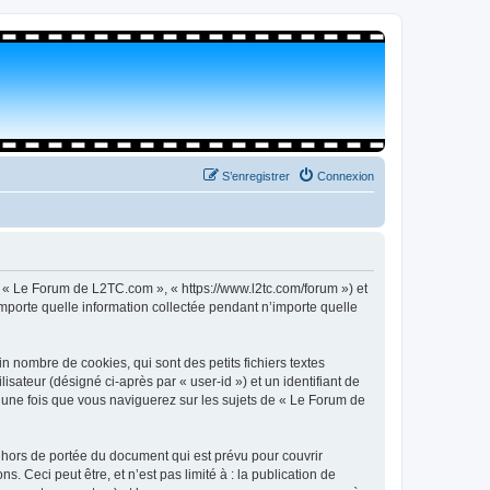
S’enregistrer
Connexion
, « Le Forum de L2TC.com », « https://www.l2tc.com/forum ») et
importe quelle information collectée pendant n’importe quelle
 nombre de cookies, qui sont des petits fichiers textes
isateur (désigné ci-après par « user-id ») et un identifiant de
é une fois que vous naviguerez sur les sujets de « Le Forum de
hors de portée du document qui est prévu pour couvrir
Ceci peut être, et n’est pas limité à : la publication de