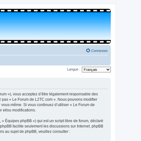
Connexion
Langue :
orum »), vous acceptez d’être légalement responsable des
isez pas « Le Forum de L2TC.com ». Nous pouvons modifier
par vous-même. Si vous continuez d’utiliser « Le Forum de
 et/ou modifications.
 « Équipes phpBB ») qui est un script libre de forum, déclaré
l phpBB facilite seulement les discussions sur Internet. phpBB
 au sujet de phpBB, veuillez consulter :