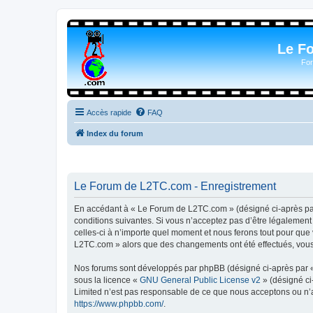
Le F
For
Accès rapide
FAQ
Index du forum
Le Forum de L2TC.com - Enregistrement
En accédant à « Le Forum de L2TC.com » (désigné ci-après par 
conditions suivantes. Si vous n’acceptez pas d’être légalemen
celles-ci à n’importe quel moment et nous ferons tout pour que 
L2TC.com » alors que des changements ont été effectués, vous 
Nos forums sont développés par phpBB (désigné ci-après par « i
sous la licence «
GNU General Public License v2
» (désigné ci
Limited n’est pas responsable de ce que nous acceptons ou n’
https://www.phpbb.com/
.