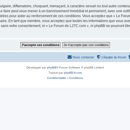
lgaire, diffamatoire, choquant, menaçant, à caractère sexuel ou tout autre contenu 
e faire peut vous mener à un bannissement immédiat et permanent, avec une notifica
strées pour aider au renforcement de ces conditions. Vous acceptez que « Le Foru
saire. En tant que membre, vous acceptez que toutes les informations que vous av
tie sans votre consentement, ni « Le Forum de L2TC.com », ni phpBB ne pourront êt
Nous contacter
L’équipe du forum
Développé par
phpBB
® Forum Software © phpBB Limited
Traduit par
phpBB-fr.com
Confidentialité
|
Conditions