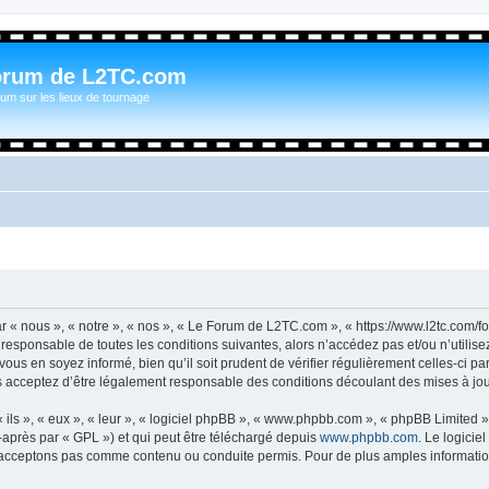
orum de L2TC.com
um sur les lieux de tournage
« nous », « notre », « nos », « Le Forum de L2TC.com », « https://www.l2tc.com/f
t responsable de toutes les conditions suivantes, alors n’accédez pas et/ou n’util
vous en soyez informé, bien qu’il soit prudent de vérifier régulièrement celles-ci 
acceptez d’être légalement responsable des conditions découlant des mises à jour
ls », « eux », « leur », « logiciel phpBB », « www.phpbb.com », « phpBB Limited »,
-après par « GPL ») et qui peut être téléchargé depuis
www.phpbb.com
. Le logicie
acceptons pas comme contenu ou conduite permis. Pour de plus amples informations