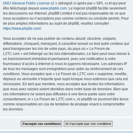
GNU General Public License v2
» (désigné ci-après par « GPL ») et qui peut
être téléchargé depuis
www.phpbb.com
. Le logiciel phpBB facilite seulement
les discussions sur Internet. phpBB Limited n’est pas responsable de ce que
nous acceptons ou n’acceptons pas comme contenu ou conduite permis. Pour
de plus amples informations au sujet de phpBB, veuillez consulter :
https://www.phpbb.com/
.
Vous acceptez de ne pas publier de contenu abusif, obscène, vulgaire,
diffamatoire, choquant, menaçant, à caractère sexuel ou tout autre contenu qui
peut transgresser les lois de votre pays, du pays où « Le Forum de
L2TC.com » est hébergé ou les lois internationales. Le faire peut vous mener à
un bannissement immédiat et permanent, avec une notification à votre
fournisseur d’accès à Internet si nous le jugeons nécessaire. Les adresses IP
de tous les messages sont enregistrées pour aider au renforcement de ces
conditions. Vous acceptez que « Le Forum de L2TC.com » supprime, modifie,
déplace ou verrouille n’importe quel sujet lorsque nous estimons que cela est
nécessaire. En tant que membre, vous acceptez que toutes les informations
que vous avez saisies soient stockées dans notre base de données. Bien que
ces informations ne soient pas diffusées à une tierce partie sans votre
consentement, ni « Le Forum de L2TC.com », ni phpBB ne pourront être tenus
comme responsables en cas de tentative de piratage visant à compromettre
les données.