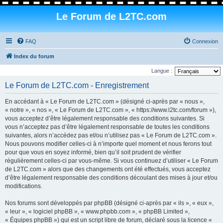
Le Forum de L2TC.com
FAQ
Connexion
Index du forum
Langue :
Le Forum de L2TC.com - Enregistrement
En accédant à « Le Forum de L2TC.com » (désigné ci-après par « nous »,
« notre », « nos », « Le Forum de L2TC.com », « https://www.l2tc.com/forum »),
vous acceptez d’être légalement responsable des conditions suivantes. Si
vous n’acceptez pas d’être légalement responsable de toutes les conditions
suivantes, alors n’accédez pas et/ou n’utilisez pas « Le Forum de L2TC.com ».
Nous pouvons modifier celles-ci à n’importe quel moment et nous ferons tout
pour que vous en soyez informé, bien qu’il soit prudent de vérifier
régulièrement celles-ci par vous-même. Si vous continuez d’utiliser « Le Forum
de L2TC.com » alors que des changements ont été effectués, vous acceptez
d’être légalement responsable des conditions découlant des mises à jour et/ou
modifications.
Nos forums sont développés par phpBB (désigné ci-après par « ils », « eux »,
« leur », « logiciel phpBB », « www.phpbb.com », « phpBB Limited »,
« Équipes phpBB ») qui est un script libre de forum, déclaré sous la licence «