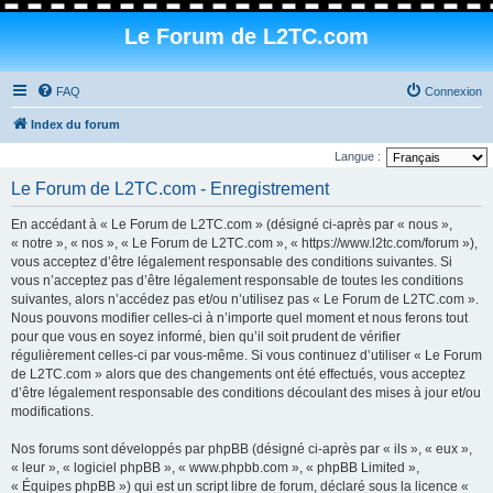
Le Forum de L2TC.com
FAQ
Connexion
Index du forum
Langue :
Le Forum de L2TC.com - Enregistrement
En accédant à « Le Forum de L2TC.com » (désigné ci-après par « nous »,
« notre », « nos », « Le Forum de L2TC.com », « https://www.l2tc.com/forum »),
vous acceptez d’être légalement responsable des conditions suivantes. Si
vous n’acceptez pas d’être légalement responsable de toutes les conditions
suivantes, alors n’accédez pas et/ou n’utilisez pas « Le Forum de L2TC.com ».
Nous pouvons modifier celles-ci à n’importe quel moment et nous ferons tout
pour que vous en soyez informé, bien qu’il soit prudent de vérifier
régulièrement celles-ci par vous-même. Si vous continuez d’utiliser « Le Forum
de L2TC.com » alors que des changements ont été effectués, vous acceptez
d’être légalement responsable des conditions découlant des mises à jour et/ou
modifications.
Nos forums sont développés par phpBB (désigné ci-après par « ils », « eux »,
« leur », « logiciel phpBB », « www.phpbb.com », « phpBB Limited »,
« Équipes phpBB ») qui est un script libre de forum, déclaré sous la licence «