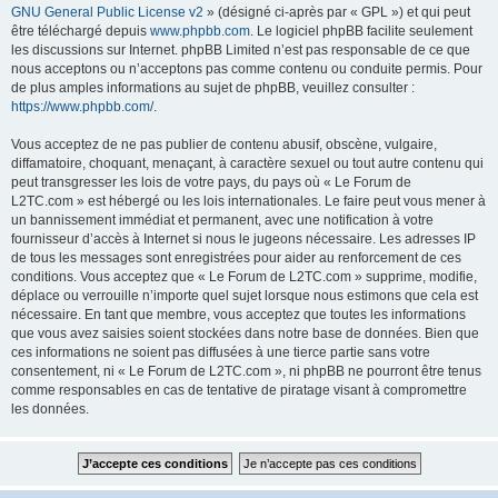
GNU General Public License v2
» (désigné ci-après par « GPL ») et qui peut
être téléchargé depuis
www.phpbb.com
. Le logiciel phpBB facilite seulement
les discussions sur Internet. phpBB Limited n’est pas responsable de ce que
nous acceptons ou n’acceptons pas comme contenu ou conduite permis. Pour
de plus amples informations au sujet de phpBB, veuillez consulter :
https://www.phpbb.com/
.
Vous acceptez de ne pas publier de contenu abusif, obscène, vulgaire,
diffamatoire, choquant, menaçant, à caractère sexuel ou tout autre contenu qui
peut transgresser les lois de votre pays, du pays où « Le Forum de
L2TC.com » est hébergé ou les lois internationales. Le faire peut vous mener à
un bannissement immédiat et permanent, avec une notification à votre
fournisseur d’accès à Internet si nous le jugeons nécessaire. Les adresses IP
de tous les messages sont enregistrées pour aider au renforcement de ces
conditions. Vous acceptez que « Le Forum de L2TC.com » supprime, modifie,
déplace ou verrouille n’importe quel sujet lorsque nous estimons que cela est
nécessaire. En tant que membre, vous acceptez que toutes les informations
que vous avez saisies soient stockées dans notre base de données. Bien que
ces informations ne soient pas diffusées à une tierce partie sans votre
consentement, ni « Le Forum de L2TC.com », ni phpBB ne pourront être tenus
comme responsables en cas de tentative de piratage visant à compromettre
les données.