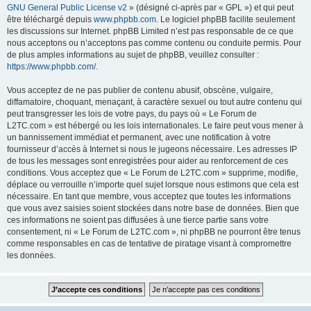
GNU General Public License v2
» (désigné ci-après par « GPL ») et qui peut
être téléchargé depuis
www.phpbb.com
. Le logiciel phpBB facilite seulement
les discussions sur Internet. phpBB Limited n’est pas responsable de ce que
nous acceptons ou n’acceptons pas comme contenu ou conduite permis. Pour
de plus amples informations au sujet de phpBB, veuillez consulter :
https://www.phpbb.com/
.
Vous acceptez de ne pas publier de contenu abusif, obscène, vulgaire,
diffamatoire, choquant, menaçant, à caractère sexuel ou tout autre contenu qui
peut transgresser les lois de votre pays, du pays où « Le Forum de
L2TC.com » est hébergé ou les lois internationales. Le faire peut vous mener à
un bannissement immédiat et permanent, avec une notification à votre
fournisseur d’accès à Internet si nous le jugeons nécessaire. Les adresses IP
de tous les messages sont enregistrées pour aider au renforcement de ces
conditions. Vous acceptez que « Le Forum de L2TC.com » supprime, modifie,
déplace ou verrouille n’importe quel sujet lorsque nous estimons que cela est
nécessaire. En tant que membre, vous acceptez que toutes les informations
que vous avez saisies soient stockées dans notre base de données. Bien que
ces informations ne soient pas diffusées à une tierce partie sans votre
consentement, ni « Le Forum de L2TC.com », ni phpBB ne pourront être tenus
comme responsables en cas de tentative de piratage visant à compromettre
les données.