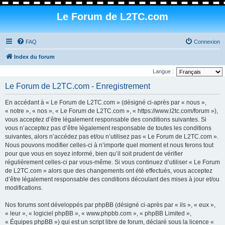
Le Forum de L2TC.com
FAQ
Connexion
Index du forum
Langue :
Le Forum de L2TC.com - Enregistrement
En accédant à « Le Forum de L2TC.com » (désigné ci-après par « nous »,
« notre », « nos », « Le Forum de L2TC.com », « https://www.l2tc.com/forum »),
vous acceptez d’être légalement responsable des conditions suivantes. Si
vous n’acceptez pas d’être légalement responsable de toutes les conditions
suivantes, alors n’accédez pas et/ou n’utilisez pas « Le Forum de L2TC.com ».
Nous pouvons modifier celles-ci à n’importe quel moment et nous ferons tout
pour que vous en soyez informé, bien qu’il soit prudent de vérifier
régulièrement celles-ci par vous-même. Si vous continuez d’utiliser « Le Forum
de L2TC.com » alors que des changements ont été effectués, vous acceptez
d’être légalement responsable des conditions découlant des mises à jour et/ou
modifications.
Nos forums sont développés par phpBB (désigné ci-après par « ils », « eux »,
« leur », « logiciel phpBB », « www.phpbb.com », « phpBB Limited »,
« Équipes phpBB ») qui est un script libre de forum, déclaré sous la licence «