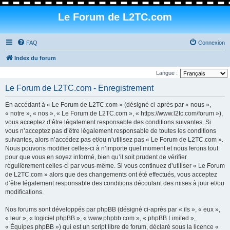
Le Forum de L2TC.com
FAQ
Connexion
Index du forum
Langue :
Le Forum de L2TC.com - Enregistrement
En accédant à « Le Forum de L2TC.com » (désigné ci-après par « nous »,
« notre », « nos », « Le Forum de L2TC.com », « https://www.l2tc.com/forum »),
vous acceptez d’être légalement responsable des conditions suivantes. Si
vous n’acceptez pas d’être légalement responsable de toutes les conditions
suivantes, alors n’accédez pas et/ou n’utilisez pas « Le Forum de L2TC.com ».
Nous pouvons modifier celles-ci à n’importe quel moment et nous ferons tout
pour que vous en soyez informé, bien qu’il soit prudent de vérifier
régulièrement celles-ci par vous-même. Si vous continuez d’utiliser « Le Forum
de L2TC.com » alors que des changements ont été effectués, vous acceptez
d’être légalement responsable des conditions découlant des mises à jour et/ou
modifications.
Nos forums sont développés par phpBB (désigné ci-après par « ils », « eux »,
« leur », « logiciel phpBB », « www.phpbb.com », « phpBB Limited »,
« Équipes phpBB ») qui est un script libre de forum, déclaré sous la licence «