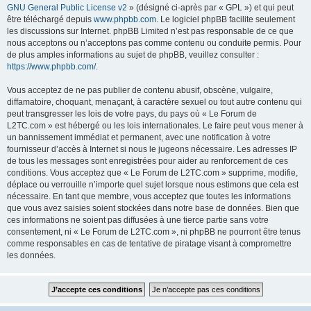
GNU General Public License v2
» (désigné ci-après par « GPL ») et qui peut
être téléchargé depuis
www.phpbb.com
. Le logiciel phpBB facilite seulement
les discussions sur Internet. phpBB Limited n’est pas responsable de ce que
nous acceptons ou n’acceptons pas comme contenu ou conduite permis. Pour
de plus amples informations au sujet de phpBB, veuillez consulter :
https://www.phpbb.com/
.
Vous acceptez de ne pas publier de contenu abusif, obscène, vulgaire,
diffamatoire, choquant, menaçant, à caractère sexuel ou tout autre contenu qui
peut transgresser les lois de votre pays, du pays où « Le Forum de
L2TC.com » est hébergé ou les lois internationales. Le faire peut vous mener à
un bannissement immédiat et permanent, avec une notification à votre
fournisseur d’accès à Internet si nous le jugeons nécessaire. Les adresses IP
de tous les messages sont enregistrées pour aider au renforcement de ces
conditions. Vous acceptez que « Le Forum de L2TC.com » supprime, modifie,
déplace ou verrouille n’importe quel sujet lorsque nous estimons que cela est
nécessaire. En tant que membre, vous acceptez que toutes les informations
que vous avez saisies soient stockées dans notre base de données. Bien que
ces informations ne soient pas diffusées à une tierce partie sans votre
consentement, ni « Le Forum de L2TC.com », ni phpBB ne pourront être tenus
comme responsables en cas de tentative de piratage visant à compromettre
les données.