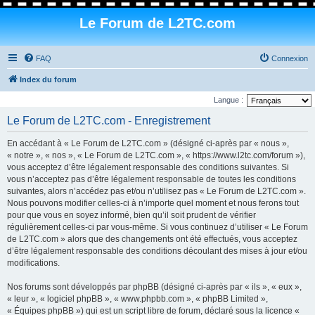
Le Forum de L2TC.com
FAQ
Connexion
Index du forum
Langue :
Le Forum de L2TC.com - Enregistrement
En accédant à « Le Forum de L2TC.com » (désigné ci-après par « nous »,
« notre », « nos », « Le Forum de L2TC.com », « https://www.l2tc.com/forum »),
vous acceptez d’être légalement responsable des conditions suivantes. Si
vous n’acceptez pas d’être légalement responsable de toutes les conditions
suivantes, alors n’accédez pas et/ou n’utilisez pas « Le Forum de L2TC.com ».
Nous pouvons modifier celles-ci à n’importe quel moment et nous ferons tout
pour que vous en soyez informé, bien qu’il soit prudent de vérifier
régulièrement celles-ci par vous-même. Si vous continuez d’utiliser « Le Forum
de L2TC.com » alors que des changements ont été effectués, vous acceptez
d’être légalement responsable des conditions découlant des mises à jour et/ou
modifications.
Nos forums sont développés par phpBB (désigné ci-après par « ils », « eux »,
« leur », « logiciel phpBB », « www.phpbb.com », « phpBB Limited »,
« Équipes phpBB ») qui est un script libre de forum, déclaré sous la licence «