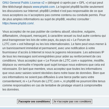
GNU General Public License v2
» (désigné ci-après par « GPL ») et qui peut
être téléchargé depuis
www.phpbb.com
. Le logiciel phpBB facilite seulement
les discussions sur Internet. phpBB Limited n’est pas responsable de ce que
nous acceptons ou n’acceptons pas comme contenu ou conduite permis. Pour
de plus amples informations au sujet de phpBB, veuillez consulter :
https://www.phpbb.com/
.
Vous acceptez de ne pas publier de contenu abusif, obscène, vulgaire,
diffamatoire, choquant, menaçant, à caractère sexuel ou tout autre contenu qui
peut transgresser les lois de votre pays, du pays où « Le Forum de
L2TC.com » est hébergé ou les lois internationales. Le faire peut vous mener à
un bannissement immédiat et permanent, avec une notification à votre
fournisseur d’accès à Internet si nous le jugeons nécessaire. Les adresses IP
de tous les messages sont enregistrées pour aider au renforcement de ces
conditions. Vous acceptez que « Le Forum de L2TC.com » supprime, modifie,
déplace ou verrouille n’importe quel sujet lorsque nous estimons que cela est
nécessaire. En tant que membre, vous acceptez que toutes les informations
que vous avez saisies soient stockées dans notre base de données. Bien que
ces informations ne soient pas diffusées à une tierce partie sans votre
consentement, ni « Le Forum de L2TC.com », ni phpBB ne pourront être tenus
comme responsables en cas de tentative de piratage visant à compromettre
les données.