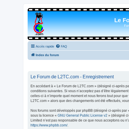
Le F
For
Accès rapide
FAQ
Index du forum
Le Forum de L2TC.com - Enregistrement
En accédant à « Le Forum de L2TC.com » (désigné ci-après par 
conditions suivantes. Si vous n’acceptez pas d’être légalemen
celles-ci à n’importe quel moment et nous ferons tout pour que 
L2TC.com » alors que des changements ont été effectués, vous 
Nos forums sont développés par phpBB (désigné ci-après par « i
sous la licence «
GNU General Public License v2
» (désigné ci
Limited n’est pas responsable de ce que nous acceptons ou n’
https://www.phpbb.com/
.