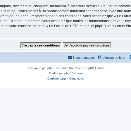
lgaire, diffamatoire, choquant, menaçant, à caractère sexuel ou tout autre contenu 
e faire peut vous mener à un bannissement immédiat et permanent, avec une notifica
strées pour aider au renforcement de ces conditions. Vous acceptez que « Le Foru
saire. En tant que membre, vous acceptez que toutes les informations que vous av
tie sans votre consentement, ni « Le Forum de L2TC.com », ni phpBB ne pourront êt
Nous contacter
L’équipe du forum
Développé par
phpBB
® Forum Software © phpBB Limited
Traduit par
phpBB-fr.com
Confidentialité
|
Conditions