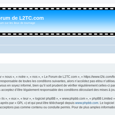
orum de L2TC.com
um sur les lieux de tournage
« nous », « notre », « nos », « Le Forum de L2TC.com », « https://www.l2tc.com/f
t responsable de toutes les conditions suivantes, alors n’accédez pas et/ou n’util
vous en soyez informé, bien qu’il soit prudent de vérifier régulièrement celles-ci 
acceptez d’être légalement responsable des conditions découlant des mises à jour
ls », « eux », « leur », « logiciel phpBB », « www.phpbb.com », « phpBB Limited »,
-après par « GPL ») et qui peut être téléchargé depuis
www.phpbb.com
. Le logicie
acceptons pas comme contenu ou conduite permis. Pour de plus amples informations