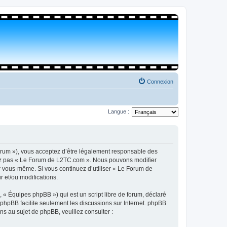
Connexion
Langue :
orum »), vous acceptez d’être légalement responsable des
isez pas « Le Forum de L2TC.com ». Nous pouvons modifier
par vous-même. Si vous continuez d’utiliser « Le Forum de
 et/ou modifications.
 « Équipes phpBB ») qui est un script libre de forum, déclaré
l phpBB facilite seulement les discussions sur Internet. phpBB
 au sujet de phpBB, veuillez consulter :