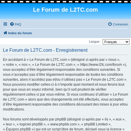
Le Forum de L2TC.com
FAQ
Connexion
Index du forum
Langue :
Le Forum de L2TC.com - Enregistrement
En accédant à « Le Forum de L2TC.com » (désigné ci-après par « nous »,
« notre », « nos », « Le Forum de L2TC.com », « https://www.l2tc.com/forum »),
vous acceptez d’être légalement responsable des conditions suivantes. Si
vous n’acceptez pas d’être légalement responsable de toutes les conditions
suivantes, alors n’accédez pas et/ou n’utilisez pas « Le Forum de L2TC.com ».
Nous pouvons modifier celles-ci à n’importe quel moment et nous ferons tout
pour que vous en soyez informé, bien qu’il soit prudent de vérifier
régulièrement celles-ci par vous-même. Si vous continuez d’utiliser « Le Forum
de L2TC.com » alors que des changements ont été effectués, vous acceptez
d’être légalement responsable des conditions découlant des mises à jour et/ou
modifications.
Nos forums sont développés par phpBB (désigné ci-après par « ils », « eux »,
« leur », « logiciel phpBB », « www.phpbb.com », « phpBB Limited »,
« Équipes phpBB ») qui est un script libre de forum, déclaré sous la licence «