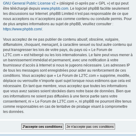
GNU General Public License v2
» (désigné ci-après par « GPL ») et qui peut
être téléchargé depuis
www.phpbb.com
. Le logiciel phpBB facilite seulement
les discussions sur Internet. phpBB Limited n’est pas responsable de ce que
nous acceptons ou n’acceptons pas comme contenu ou conduite permis. Pour
de plus amples informations au sujet de phpBB, veuillez consulter :
https://www.phpbb.com/
.
Vous acceptez de ne pas publier de contenu abusif, obscène, vulgaire,
diffamatoire, choquant, menaçant, à caractère sexuel ou tout autre contenu qui
peut transgresser les lois de votre pays, du pays où « Le Forum de
L2TC.com » est hébergé ou les lois internationales. Le faire peut vous mener à
un bannissement immédiat et permanent, avec une notification à votre
fournisseur d’accès à Internet si nous le jugeons nécessaire. Les adresses IP
de tous les messages sont enregistrées pour aider au renforcement de ces
conditions. Vous acceptez que « Le Forum de L2TC.com » supprime, modifie,
déplace ou verrouille n’importe quel sujet lorsque nous estimons que cela est
nécessaire. En tant que membre, vous acceptez que toutes les informations
que vous avez saisies soient stockées dans notre base de données. Bien que
ces informations ne soient pas diffusées à une tierce partie sans votre
consentement, ni « Le Forum de L2TC.com », ni phpBB ne pourront être tenus
comme responsables en cas de tentative de piratage visant à compromettre
les données.