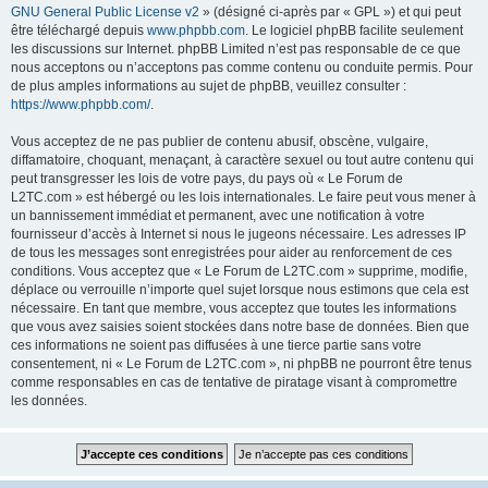
GNU General Public License v2
» (désigné ci-après par « GPL ») et qui peut
être téléchargé depuis
www.phpbb.com
. Le logiciel phpBB facilite seulement
les discussions sur Internet. phpBB Limited n’est pas responsable de ce que
nous acceptons ou n’acceptons pas comme contenu ou conduite permis. Pour
de plus amples informations au sujet de phpBB, veuillez consulter :
https://www.phpbb.com/
.
Vous acceptez de ne pas publier de contenu abusif, obscène, vulgaire,
diffamatoire, choquant, menaçant, à caractère sexuel ou tout autre contenu qui
peut transgresser les lois de votre pays, du pays où « Le Forum de
L2TC.com » est hébergé ou les lois internationales. Le faire peut vous mener à
un bannissement immédiat et permanent, avec une notification à votre
fournisseur d’accès à Internet si nous le jugeons nécessaire. Les adresses IP
de tous les messages sont enregistrées pour aider au renforcement de ces
conditions. Vous acceptez que « Le Forum de L2TC.com » supprime, modifie,
déplace ou verrouille n’importe quel sujet lorsque nous estimons que cela est
nécessaire. En tant que membre, vous acceptez que toutes les informations
que vous avez saisies soient stockées dans notre base de données. Bien que
ces informations ne soient pas diffusées à une tierce partie sans votre
consentement, ni « Le Forum de L2TC.com », ni phpBB ne pourront être tenus
comme responsables en cas de tentative de piratage visant à compromettre
les données.