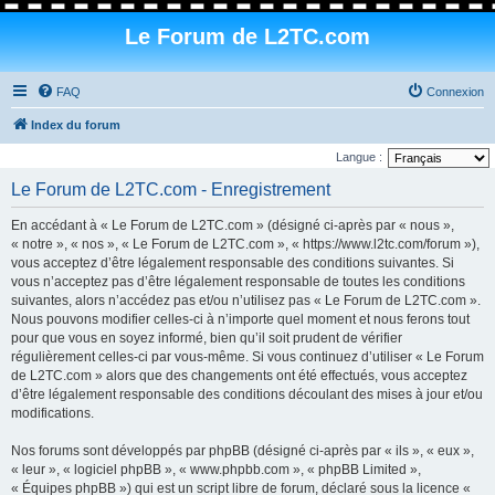
Le Forum de L2TC.com
FAQ
Connexion
Index du forum
Langue :
Le Forum de L2TC.com - Enregistrement
En accédant à « Le Forum de L2TC.com » (désigné ci-après par « nous »,
« notre », « nos », « Le Forum de L2TC.com », « https://www.l2tc.com/forum »),
vous acceptez d’être légalement responsable des conditions suivantes. Si
vous n’acceptez pas d’être légalement responsable de toutes les conditions
suivantes, alors n’accédez pas et/ou n’utilisez pas « Le Forum de L2TC.com ».
Nous pouvons modifier celles-ci à n’importe quel moment et nous ferons tout
pour que vous en soyez informé, bien qu’il soit prudent de vérifier
régulièrement celles-ci par vous-même. Si vous continuez d’utiliser « Le Forum
de L2TC.com » alors que des changements ont été effectués, vous acceptez
d’être légalement responsable des conditions découlant des mises à jour et/ou
modifications.
Nos forums sont développés par phpBB (désigné ci-après par « ils », « eux »,
« leur », « logiciel phpBB », « www.phpbb.com », « phpBB Limited »,
« Équipes phpBB ») qui est un script libre de forum, déclaré sous la licence «