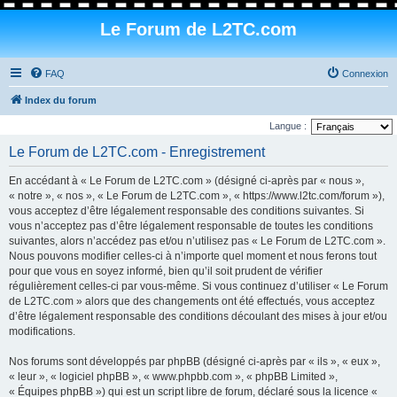
Le Forum de L2TC.com
FAQ
Connexion
Index du forum
Langue :
Le Forum de L2TC.com - Enregistrement
En accédant à « Le Forum de L2TC.com » (désigné ci-après par « nous »,
« notre », « nos », « Le Forum de L2TC.com », « https://www.l2tc.com/forum »),
vous acceptez d’être légalement responsable des conditions suivantes. Si
vous n’acceptez pas d’être légalement responsable de toutes les conditions
suivantes, alors n’accédez pas et/ou n’utilisez pas « Le Forum de L2TC.com ».
Nous pouvons modifier celles-ci à n’importe quel moment et nous ferons tout
pour que vous en soyez informé, bien qu’il soit prudent de vérifier
régulièrement celles-ci par vous-même. Si vous continuez d’utiliser « Le Forum
de L2TC.com » alors que des changements ont été effectués, vous acceptez
d’être légalement responsable des conditions découlant des mises à jour et/ou
modifications.
Nos forums sont développés par phpBB (désigné ci-après par « ils », « eux »,
« leur », « logiciel phpBB », « www.phpbb.com », « phpBB Limited »,
« Équipes phpBB ») qui est un script libre de forum, déclaré sous la licence «