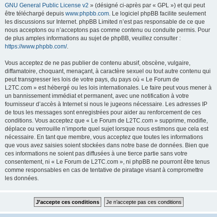
GNU General Public License v2
» (désigné ci-après par « GPL ») et qui peut
être téléchargé depuis
www.phpbb.com
. Le logiciel phpBB facilite seulement
les discussions sur Internet. phpBB Limited n’est pas responsable de ce que
nous acceptons ou n’acceptons pas comme contenu ou conduite permis. Pour
de plus amples informations au sujet de phpBB, veuillez consulter :
https://www.phpbb.com/
.
Vous acceptez de ne pas publier de contenu abusif, obscène, vulgaire,
diffamatoire, choquant, menaçant, à caractère sexuel ou tout autre contenu qui
peut transgresser les lois de votre pays, du pays où « Le Forum de
L2TC.com » est hébergé ou les lois internationales. Le faire peut vous mener à
un bannissement immédiat et permanent, avec une notification à votre
fournisseur d’accès à Internet si nous le jugeons nécessaire. Les adresses IP
de tous les messages sont enregistrées pour aider au renforcement de ces
conditions. Vous acceptez que « Le Forum de L2TC.com » supprime, modifie,
déplace ou verrouille n’importe quel sujet lorsque nous estimons que cela est
nécessaire. En tant que membre, vous acceptez que toutes les informations
que vous avez saisies soient stockées dans notre base de données. Bien que
ces informations ne soient pas diffusées à une tierce partie sans votre
consentement, ni « Le Forum de L2TC.com », ni phpBB ne pourront être tenus
comme responsables en cas de tentative de piratage visant à compromettre
les données.