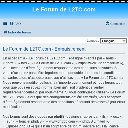
Le Forum de L2TC.com
FAQ
Connexion
Index du forum
Langue :
Le Forum de L2TC.com - Enregistrement
En accédant à « Le Forum de L2TC.com » (désigné ci-après par « nous »,
« notre », « nos », « Le Forum de L2TC.com », « https://www.l2tc.com/forum »),
vous acceptez d’être légalement responsable des conditions suivantes. Si
vous n’acceptez pas d’être légalement responsable de toutes les conditions
suivantes, alors n’accédez pas et/ou n’utilisez pas « Le Forum de L2TC.com ».
Nous pouvons modifier celles-ci à n’importe quel moment et nous ferons tout
pour que vous en soyez informé, bien qu’il soit prudent de vérifier
régulièrement celles-ci par vous-même. Si vous continuez d’utiliser « Le Forum
de L2TC.com » alors que des changements ont été effectués, vous acceptez
d’être légalement responsable des conditions découlant des mises à jour et/ou
modifications.
Nos forums sont développés par phpBB (désigné ci-après par « ils », « eux »,
« leur », « logiciel phpBB », « www.phpbb.com », « phpBB Limited »,
« Équipes phpBB ») qui est un script libre de forum, déclaré sous la licence «