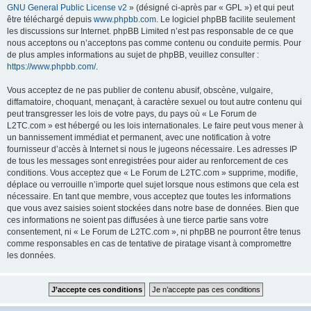
GNU General Public License v2
» (désigné ci-après par « GPL ») et qui peut
être téléchargé depuis
www.phpbb.com
. Le logiciel phpBB facilite seulement
les discussions sur Internet. phpBB Limited n’est pas responsable de ce que
nous acceptons ou n’acceptons pas comme contenu ou conduite permis. Pour
de plus amples informations au sujet de phpBB, veuillez consulter :
https://www.phpbb.com/
.
Vous acceptez de ne pas publier de contenu abusif, obscène, vulgaire,
diffamatoire, choquant, menaçant, à caractère sexuel ou tout autre contenu qui
peut transgresser les lois de votre pays, du pays où « Le Forum de
L2TC.com » est hébergé ou les lois internationales. Le faire peut vous mener à
un bannissement immédiat et permanent, avec une notification à votre
fournisseur d’accès à Internet si nous le jugeons nécessaire. Les adresses IP
de tous les messages sont enregistrées pour aider au renforcement de ces
conditions. Vous acceptez que « Le Forum de L2TC.com » supprime, modifie,
déplace ou verrouille n’importe quel sujet lorsque nous estimons que cela est
nécessaire. En tant que membre, vous acceptez que toutes les informations
que vous avez saisies soient stockées dans notre base de données. Bien que
ces informations ne soient pas diffusées à une tierce partie sans votre
consentement, ni « Le Forum de L2TC.com », ni phpBB ne pourront être tenus
comme responsables en cas de tentative de piratage visant à compromettre
les données.