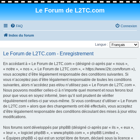
Le Forum de L2TC.com
FAQ
Connexion
Index du forum
Langue :
Le Forum de L2TC.com - Enregistrement
En accédant à « Le Forum de L2TC.com » (désigné ci-après par « nous »,
« notre », « nos », « Le Forum de L2TC.com », « https://www.l2tc.com/forum »),
vous acceptez d’être légalement responsable des conditions suivantes. Si
vous n’acceptez pas d’être légalement responsable de toutes les conditions
suivantes, alors n’accédez pas et/ou n’utilisez pas « Le Forum de L2TC.com ».
Nous pouvons modifier celles-ci à n’importe quel moment et nous ferons tout
pour que vous en soyez informé, bien qu’il soit prudent de vérifier
régulièrement celles-ci par vous-même. Si vous continuez d’utiliser « Le Forum
de L2TC.com » alors que des changements ont été effectués, vous acceptez
d’être légalement responsable des conditions découlant des mises à jour et/ou
modifications.
Nos forums sont développés par phpBB (désigné ci-après par « ils », « eux »,
« leur », « logiciel phpBB », « www.phpbb.com », « phpBB Limited »,
« Équipes phpBB ») qui est un script libre de forum, déclaré sous la licence «