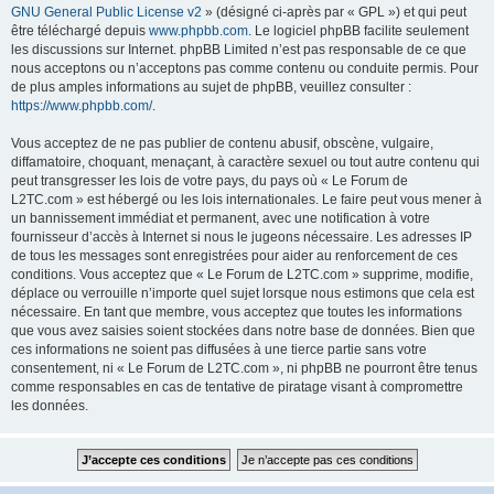
GNU General Public License v2
» (désigné ci-après par « GPL ») et qui peut
être téléchargé depuis
www.phpbb.com
. Le logiciel phpBB facilite seulement
les discussions sur Internet. phpBB Limited n’est pas responsable de ce que
nous acceptons ou n’acceptons pas comme contenu ou conduite permis. Pour
de plus amples informations au sujet de phpBB, veuillez consulter :
https://www.phpbb.com/
.
Vous acceptez de ne pas publier de contenu abusif, obscène, vulgaire,
diffamatoire, choquant, menaçant, à caractère sexuel ou tout autre contenu qui
peut transgresser les lois de votre pays, du pays où « Le Forum de
L2TC.com » est hébergé ou les lois internationales. Le faire peut vous mener à
un bannissement immédiat et permanent, avec une notification à votre
fournisseur d’accès à Internet si nous le jugeons nécessaire. Les adresses IP
de tous les messages sont enregistrées pour aider au renforcement de ces
conditions. Vous acceptez que « Le Forum de L2TC.com » supprime, modifie,
déplace ou verrouille n’importe quel sujet lorsque nous estimons que cela est
nécessaire. En tant que membre, vous acceptez que toutes les informations
que vous avez saisies soient stockées dans notre base de données. Bien que
ces informations ne soient pas diffusées à une tierce partie sans votre
consentement, ni « Le Forum de L2TC.com », ni phpBB ne pourront être tenus
comme responsables en cas de tentative de piratage visant à compromettre
les données.