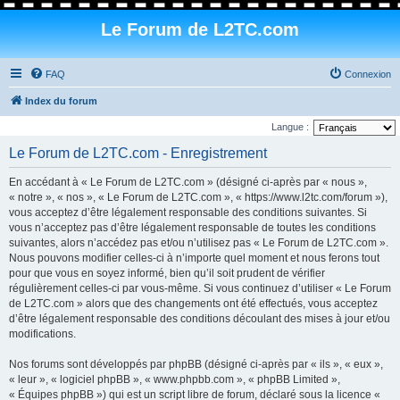
Le Forum de L2TC.com
FAQ
Connexion
Index du forum
Langue :
Le Forum de L2TC.com - Enregistrement
En accédant à « Le Forum de L2TC.com » (désigné ci-après par « nous »,
« notre », « nos », « Le Forum de L2TC.com », « https://www.l2tc.com/forum »),
vous acceptez d’être légalement responsable des conditions suivantes. Si
vous n’acceptez pas d’être légalement responsable de toutes les conditions
suivantes, alors n’accédez pas et/ou n’utilisez pas « Le Forum de L2TC.com ».
Nous pouvons modifier celles-ci à n’importe quel moment et nous ferons tout
pour que vous en soyez informé, bien qu’il soit prudent de vérifier
régulièrement celles-ci par vous-même. Si vous continuez d’utiliser « Le Forum
de L2TC.com » alors que des changements ont été effectués, vous acceptez
d’être légalement responsable des conditions découlant des mises à jour et/ou
modifications.
Nos forums sont développés par phpBB (désigné ci-après par « ils », « eux »,
« leur », « logiciel phpBB », « www.phpbb.com », « phpBB Limited »,
« Équipes phpBB ») qui est un script libre de forum, déclaré sous la licence «