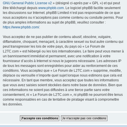
GNU General Public License v2
» (désigné ci-après par « GPL ») et qui peut
être téléchargé depuis
www.phpbb.com
. Le logiciel phpBB facilite seulement
les discussions sur Internet. phpBB Limited n’est pas responsable de ce que
nous acceptons ou n’acceptons pas comme contenu ou conduite permis. Pour
de plus amples informations au sujet de phpBB, veuillez consulter :
https://www.phpbb.com/
.
Vous acceptez de ne pas publier de contenu abusif, obscène, vulgaire,
diffamatoire, choquant, menaçant, à caractère sexuel ou tout autre contenu qui
peut transgresser les lois de votre pays, du pays où « Le Forum de
L2TC.com » est hébergé ou les lois internationales. Le faire peut vous mener à
un bannissement immédiat et permanent, avec une notification à votre
fournisseur d’accès à Internet si nous le jugeons nécessaire. Les adresses IP
de tous les messages sont enregistrées pour aider au renforcement de ces
conditions. Vous acceptez que « Le Forum de L2TC.com » supprime, modifie,
déplace ou verrouille n’importe quel sujet lorsque nous estimons que cela est
nécessaire. En tant que membre, vous acceptez que toutes les informations
que vous avez saisies soient stockées dans notre base de données. Bien que
ces informations ne soient pas diffusées à une tierce partie sans votre
consentement, ni « Le Forum de L2TC.com », ni phpBB ne pourront être tenus
comme responsables en cas de tentative de piratage visant à compromettre
les données.