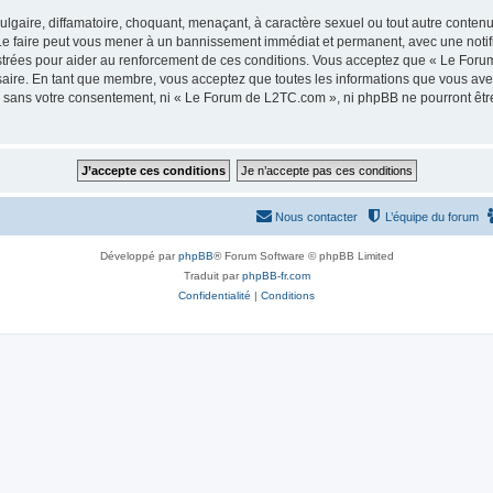
lgaire, diffamatoire, choquant, menaçant, à caractère sexuel ou tout autre contenu 
e faire peut vous mener à un bannissement immédiat et permanent, avec une notifica
strées pour aider au renforcement de ces conditions. Vous acceptez que « Le Foru
saire. En tant que membre, vous acceptez que toutes les informations que vous av
tie sans votre consentement, ni « Le Forum de L2TC.com », ni phpBB ne pourront êt
Nous contacter
L’équipe du forum
Développé par
phpBB
® Forum Software © phpBB Limited
Traduit par
phpBB-fr.com
Confidentialité
|
Conditions