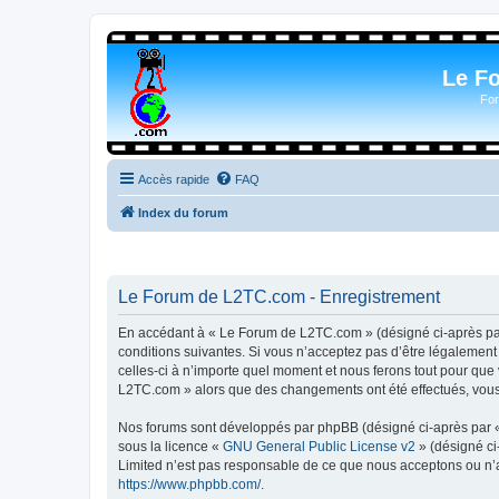
Le F
For
Accès rapide
FAQ
Index du forum
Le Forum de L2TC.com - Enregistrement
En accédant à « Le Forum de L2TC.com » (désigné ci-après par 
conditions suivantes. Si vous n’acceptez pas d’être légalemen
celles-ci à n’importe quel moment et nous ferons tout pour que 
L2TC.com » alors que des changements ont été effectués, vous 
Nos forums sont développés par phpBB (désigné ci-après par « i
sous la licence «
GNU General Public License v2
» (désigné ci
Limited n’est pas responsable de ce que nous acceptons ou n’
https://www.phpbb.com/
.