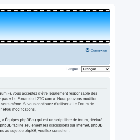
Connexion
Langue :
orum »), vous acceptez d’être légalement responsable des
isez pas « Le Forum de L2TC.com ». Nous pouvons modifier
par vous-même. Si vous continuez d’utiliser « Le Forum de
 et/ou modifications.
 « Équipes phpBB ») qui est un script libre de forum, déclaré
l phpBB facilite seulement les discussions sur Internet. phpBB
 au sujet de phpBB, veuillez consulter :