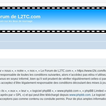
orum de L2TC.com
um sur les lieux de tournage
« nous », « notre », « nos », « Le Forum de L2TC.com », « https://www.l2tc.com/f
t responsable de toutes les conditions suivantes, alors n’accédez pas et/ou n’util
vous en soyez informé, bien qu’il soit prudent de vérifier régulièrement celles-ci 
acceptez d’être légalement responsable des conditions découlant des mises à jour
ls », « eux », « leur », « logiciel phpBB », « www.phpbb.com », « phpBB Limited »,
-après par « GPL ») et qui peut être téléchargé depuis
www.phpbb.com
. Le logicie
acceptons pas comme contenu ou conduite permis. Pour de plus amples informations