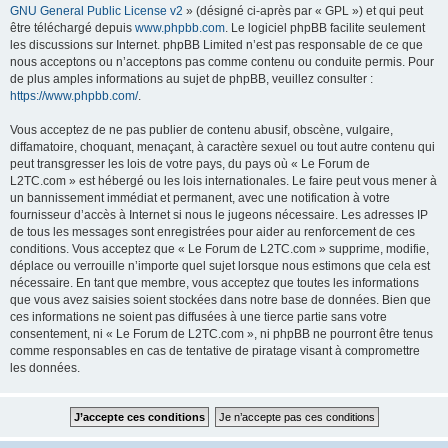
GNU General Public License v2
» (désigné ci-après par « GPL ») et qui peut
être téléchargé depuis
www.phpbb.com
. Le logiciel phpBB facilite seulement
les discussions sur Internet. phpBB Limited n’est pas responsable de ce que
nous acceptons ou n’acceptons pas comme contenu ou conduite permis. Pour
de plus amples informations au sujet de phpBB, veuillez consulter :
https://www.phpbb.com/
.
Vous acceptez de ne pas publier de contenu abusif, obscène, vulgaire,
diffamatoire, choquant, menaçant, à caractère sexuel ou tout autre contenu qui
peut transgresser les lois de votre pays, du pays où « Le Forum de
L2TC.com » est hébergé ou les lois internationales. Le faire peut vous mener à
un bannissement immédiat et permanent, avec une notification à votre
fournisseur d’accès à Internet si nous le jugeons nécessaire. Les adresses IP
de tous les messages sont enregistrées pour aider au renforcement de ces
conditions. Vous acceptez que « Le Forum de L2TC.com » supprime, modifie,
déplace ou verrouille n’importe quel sujet lorsque nous estimons que cela est
nécessaire. En tant que membre, vous acceptez que toutes les informations
que vous avez saisies soient stockées dans notre base de données. Bien que
ces informations ne soient pas diffusées à une tierce partie sans votre
consentement, ni « Le Forum de L2TC.com », ni phpBB ne pourront être tenus
comme responsables en cas de tentative de piratage visant à compromettre
les données.