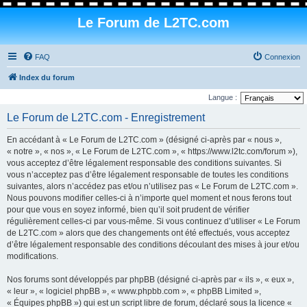
Le Forum de L2TC.com
FAQ
Connexion
Index du forum
Langue :
Le Forum de L2TC.com - Enregistrement
En accédant à « Le Forum de L2TC.com » (désigné ci-après par « nous »,
« notre », « nos », « Le Forum de L2TC.com », « https://www.l2tc.com/forum »),
vous acceptez d’être légalement responsable des conditions suivantes. Si
vous n’acceptez pas d’être légalement responsable de toutes les conditions
suivantes, alors n’accédez pas et/ou n’utilisez pas « Le Forum de L2TC.com ».
Nous pouvons modifier celles-ci à n’importe quel moment et nous ferons tout
pour que vous en soyez informé, bien qu’il soit prudent de vérifier
régulièrement celles-ci par vous-même. Si vous continuez d’utiliser « Le Forum
de L2TC.com » alors que des changements ont été effectués, vous acceptez
d’être légalement responsable des conditions découlant des mises à jour et/ou
modifications.
Nos forums sont développés par phpBB (désigné ci-après par « ils », « eux »,
« leur », « logiciel phpBB », « www.phpbb.com », « phpBB Limited »,
« Équipes phpBB ») qui est un script libre de forum, déclaré sous la licence «