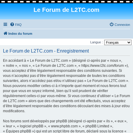
Le Forum de L2TC.com
FAQ
Connexion
Index du forum
Langue :
Le Forum de L2TC.com - Enregistrement
En accédant à « Le Forum de L2TC.com » (désigné ci-après par « nous »,
« notre », « nos », « Le Forum de L2TC.com », « https://www.l2tc.com/forum »),
vous acceptez d’être légalement responsable des conditions suivantes. Si
vous n’acceptez pas d’être légalement responsable de toutes les conditions
suivantes, alors n’accédez pas et/ou n’utilisez pas « Le Forum de L2TC.com ».
Nous pouvons modifier celles-ci à n’importe quel moment et nous ferons tout
pour que vous en soyez informé, bien qu’il soit prudent de vérifier
régulièrement celles-ci par vous-même. Si vous continuez d’utiliser « Le Forum
de L2TC.com » alors que des changements ont été effectués, vous acceptez
d’être légalement responsable des conditions découlant des mises à jour et/ou
modifications.
Nos forums sont développés par phpBB (désigné ci-après par « ils », « eux »,
« leur », « logiciel phpBB », « www.phpbb.com », « phpBB Limited »,
« Équipes phpBB ») qui est un script libre de forum, déclaré sous la licence «