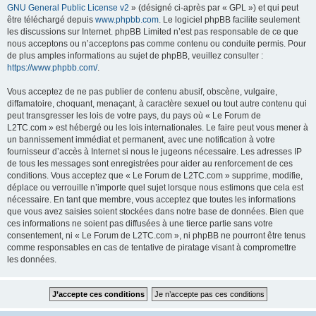
GNU General Public License v2
» (désigné ci-après par « GPL ») et qui peut
être téléchargé depuis
www.phpbb.com
. Le logiciel phpBB facilite seulement
les discussions sur Internet. phpBB Limited n’est pas responsable de ce que
nous acceptons ou n’acceptons pas comme contenu ou conduite permis. Pour
de plus amples informations au sujet de phpBB, veuillez consulter :
https://www.phpbb.com/
.
Vous acceptez de ne pas publier de contenu abusif, obscène, vulgaire,
diffamatoire, choquant, menaçant, à caractère sexuel ou tout autre contenu qui
peut transgresser les lois de votre pays, du pays où « Le Forum de
L2TC.com » est hébergé ou les lois internationales. Le faire peut vous mener à
un bannissement immédiat et permanent, avec une notification à votre
fournisseur d’accès à Internet si nous le jugeons nécessaire. Les adresses IP
de tous les messages sont enregistrées pour aider au renforcement de ces
conditions. Vous acceptez que « Le Forum de L2TC.com » supprime, modifie,
déplace ou verrouille n’importe quel sujet lorsque nous estimons que cela est
nécessaire. En tant que membre, vous acceptez que toutes les informations
que vous avez saisies soient stockées dans notre base de données. Bien que
ces informations ne soient pas diffusées à une tierce partie sans votre
consentement, ni « Le Forum de L2TC.com », ni phpBB ne pourront être tenus
comme responsables en cas de tentative de piratage visant à compromettre
les données.