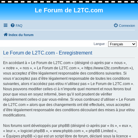
Le Forum de L2TC.com
FAQ
Connexion
Index du forum
Langue :
Le Forum de L2TC.com - Enregistrement
En accédant à « Le Forum de L2TC.com » (désigné ci-après par « nous »,
« notre », « nos », « Le Forum de L2TC.com », « https://www.l2tc.com/forum »),
vous acceptez d’être légalement responsable des conditions suivantes. Si
vous n’acceptez pas d’être légalement responsable de toutes les conditions
suivantes, alors n’accédez pas et/ou n’utilisez pas « Le Forum de L2TC.com ».
Nous pouvons modifier celles-ci à n’importe quel moment et nous ferons tout
pour que vous en soyez informé, bien qu’il soit prudent de vérifier
régulièrement celles-ci par vous-même. Si vous continuez d’utiliser « Le Forum
de L2TC.com » alors que des changements ont été effectués, vous acceptez
d’être légalement responsable des conditions découlant des mises à jour et/ou
modifications.
Nos forums sont développés par phpBB (désigné ci-après par « ils », « eux »,
« leur », « logiciel phpBB », « www.phpbb.com », « phpBB Limited »,
« Équipes phpBB ») qui est un script libre de forum, déclaré sous la licence «