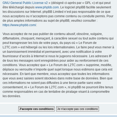
GNU General Public License v2
» (désigné ci-après par « GPL ») et qui peut
être téléchargé depuis
www.phpbb.com
. Le logiciel phpBB facilite seulement
les discussions sur Internet. phpBB Limited n’est pas responsable de ce que
nous acceptons ou n’acceptons pas comme contenu ou conduite permis. Pour
de plus amples informations au sujet de phpBB, veuillez consulter :
https://www.phpbb.com/
.
Vous acceptez de ne pas publier de contenu abusif, obscène, vulgaire,
diffamatoire, choquant, menaçant, à caractère sexuel ou tout autre contenu qui
peut transgresser les lois de votre pays, du pays où « Le Forum de
L2TC.com » est hébergé ou les lois internationales. Le faire peut vous mener à
un bannissement immédiat et permanent, avec une notification à votre
fournisseur d’accès à Internet si nous le jugeons nécessaire. Les adresses IP
de tous les messages sont enregistrées pour aider au renforcement de ces
conditions. Vous acceptez que « Le Forum de L2TC.com » supprime, modifie,
déplace ou verrouille n’importe quel sujet lorsque nous estimons que cela est
nécessaire. En tant que membre, vous acceptez que toutes les informations
que vous avez saisies soient stockées dans notre base de données. Bien que
ces informations ne soient pas diffusées à une tierce partie sans votre
consentement, ni « Le Forum de L2TC.com », ni phpBB ne pourront être tenus
comme responsables en cas de tentative de piratage visant à compromettre
les données.