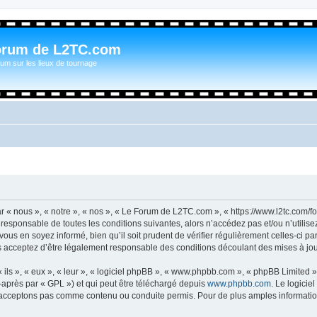
orum de L2TC.com
um sur les lieux de tournage
« nous », « notre », « nos », « Le Forum de L2TC.com », « https://www.l2tc.com/f
t responsable de toutes les conditions suivantes, alors n’accédez pas et/ou n’util
vous en soyez informé, bien qu’il soit prudent de vérifier régulièrement celles-ci 
acceptez d’être légalement responsable des conditions découlant des mises à jour
ls », « eux », « leur », « logiciel phpBB », « www.phpbb.com », « phpBB Limited »,
-après par « GPL ») et qui peut être téléchargé depuis
www.phpbb.com
. Le logicie
acceptons pas comme contenu ou conduite permis. Pour de plus amples informations