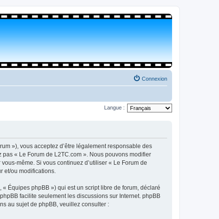
Connexion
Langue :
orum »), vous acceptez d’être légalement responsable des
isez pas « Le Forum de L2TC.com ». Nous pouvons modifier
par vous-même. Si vous continuez d’utiliser « Le Forum de
 et/ou modifications.
 « Équipes phpBB ») qui est un script libre de forum, déclaré
l phpBB facilite seulement les discussions sur Internet. phpBB
 au sujet de phpBB, veuillez consulter :