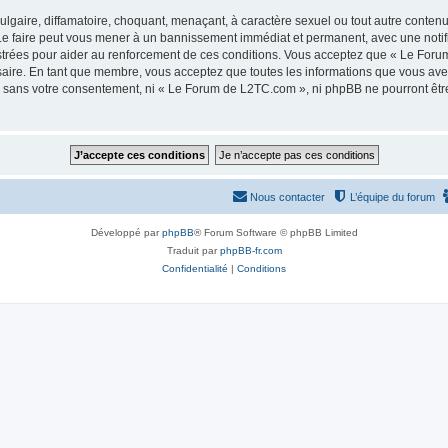
lgaire, diffamatoire, choquant, menaçant, à caractère sexuel ou tout autre contenu 
e faire peut vous mener à un bannissement immédiat et permanent, avec une notifica
strées pour aider au renforcement de ces conditions. Vous acceptez que « Le Foru
saire. En tant que membre, vous acceptez que toutes les informations que vous av
tie sans votre consentement, ni « Le Forum de L2TC.com », ni phpBB ne pourront êt
Nous contacter
L’équipe du forum
Développé par
phpBB
® Forum Software © phpBB Limited
Traduit par
phpBB-fr.com
Confidentialité
|
Conditions