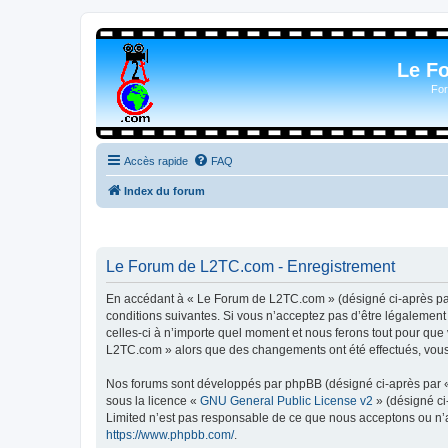
Le F
For
Accès rapide
FAQ
Index du forum
Le Forum de L2TC.com - Enregistrement
En accédant à « Le Forum de L2TC.com » (désigné ci-après par 
conditions suivantes. Si vous n’acceptez pas d’être légalemen
celles-ci à n’importe quel moment et nous ferons tout pour que 
L2TC.com » alors que des changements ont été effectués, vous 
Nos forums sont développés par phpBB (désigné ci-après par « i
sous la licence «
GNU General Public License v2
» (désigné ci
Limited n’est pas responsable de ce que nous acceptons ou n’
https://www.phpbb.com/
.