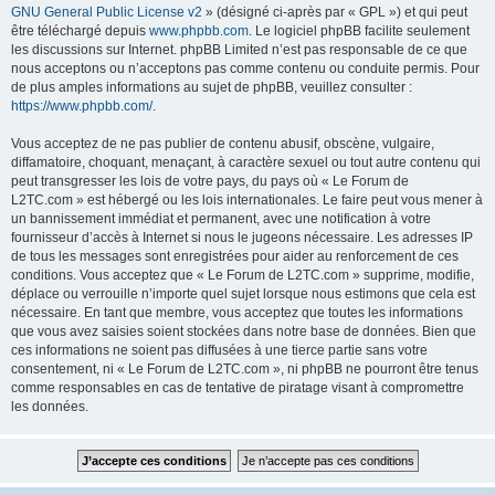
GNU General Public License v2
» (désigné ci-après par « GPL ») et qui peut
être téléchargé depuis
www.phpbb.com
. Le logiciel phpBB facilite seulement
les discussions sur Internet. phpBB Limited n’est pas responsable de ce que
nous acceptons ou n’acceptons pas comme contenu ou conduite permis. Pour
de plus amples informations au sujet de phpBB, veuillez consulter :
https://www.phpbb.com/
.
Vous acceptez de ne pas publier de contenu abusif, obscène, vulgaire,
diffamatoire, choquant, menaçant, à caractère sexuel ou tout autre contenu qui
peut transgresser les lois de votre pays, du pays où « Le Forum de
L2TC.com » est hébergé ou les lois internationales. Le faire peut vous mener à
un bannissement immédiat et permanent, avec une notification à votre
fournisseur d’accès à Internet si nous le jugeons nécessaire. Les adresses IP
de tous les messages sont enregistrées pour aider au renforcement de ces
conditions. Vous acceptez que « Le Forum de L2TC.com » supprime, modifie,
déplace ou verrouille n’importe quel sujet lorsque nous estimons que cela est
nécessaire. En tant que membre, vous acceptez que toutes les informations
que vous avez saisies soient stockées dans notre base de données. Bien que
ces informations ne soient pas diffusées à une tierce partie sans votre
consentement, ni « Le Forum de L2TC.com », ni phpBB ne pourront être tenus
comme responsables en cas de tentative de piratage visant à compromettre
les données.