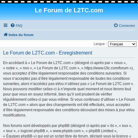
Le Forum de L2TC.com
FAQ
Connexion
Index du forum
Langue :
Le Forum de L2TC.com - Enregistrement
En accédant à « Le Forum de L2TC.com » (désigné ci-après par « nous »,
« notre », « nos », « Le Forum de L2TC.com », « https://www.l2tc.com/forum »),
vous acceptez d’être légalement responsable des conditions suivantes. Si
vous n’acceptez pas d’être légalement responsable de toutes les conditions
suivantes, alors n’accédez pas et/ou n’utilisez pas « Le Forum de L2TC.com ».
Nous pouvons modifier celles-ci à n’importe quel moment et nous ferons tout
pour que vous en soyez informé, bien qu’il soit prudent de vérifier
régulièrement celles-ci par vous-même. Si vous continuez d’utiliser « Le Forum
de L2TC.com » alors que des changements ont été effectués, vous acceptez
d’être légalement responsable des conditions découlant des mises à jour et/ou
modifications.
Nos forums sont développés par phpBB (désigné ci-après par « ils », « eux »,
« leur », « logiciel phpBB », « www.phpbb.com », « phpBB Limited »,
« Équipes phpBB ») qui est un script libre de forum, déclaré sous la licence «