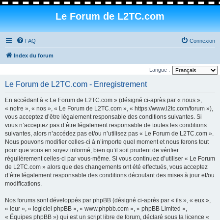
Le Forum de L2TC.com
FAQ
Connexion
Index du forum
Langue :
Le Forum de L2TC.com - Enregistrement
En accédant à « Le Forum de L2TC.com » (désigné ci-après par « nous »,
« notre », « nos », « Le Forum de L2TC.com », « https://www.l2tc.com/forum »),
vous acceptez d’être légalement responsable des conditions suivantes. Si
vous n’acceptez pas d’être légalement responsable de toutes les conditions
suivantes, alors n’accédez pas et/ou n’utilisez pas « Le Forum de L2TC.com ».
Nous pouvons modifier celles-ci à n’importe quel moment et nous ferons tout
pour que vous en soyez informé, bien qu’il soit prudent de vérifier
régulièrement celles-ci par vous-même. Si vous continuez d’utiliser « Le Forum
de L2TC.com » alors que des changements ont été effectués, vous acceptez
d’être légalement responsable des conditions découlant des mises à jour et/ou
modifications.
Nos forums sont développés par phpBB (désigné ci-après par « ils », « eux »,
« leur », « logiciel phpBB », « www.phpbb.com », « phpBB Limited »,
« Équipes phpBB ») qui est un script libre de forum, déclaré sous la licence «