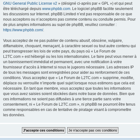
GNU General Public License v2
» (désigné ci-après par « GPL ») et qui peut
être téléchargé depuis
www.phpbb.com
. Le logiciel phpBB facilite seulement
les discussions sur Internet. phpBB Limited n’est pas responsable de ce que
nous acceptons ou n’acceptons pas comme contenu ou conduite permis. Pour
de plus amples informations au sujet de phpBB, veuillez consulter :
https://www.phpbb.com/
.
Vous acceptez de ne pas publier de contenu abusif, obscène, vulgaire,
diffamatoire, choquant, menaçant, à caractère sexuel ou tout autre contenu qui
peut transgresser les lois de votre pays, du pays où « Le Forum de
L2TC.com » est hébergé ou les lois internationales. Le faire peut vous mener à
un bannissement immédiat et permanent, avec une notification à votre
fournisseur d’accès à Internet si nous le jugeons nécessaire. Les adresses IP
de tous les messages sont enregistrées pour aider au renforcement de ces
conditions. Vous acceptez que « Le Forum de L2TC.com » supprime, modifie,
déplace ou verrouille n’importe quel sujet lorsque nous estimons que cela est
nécessaire. En tant que membre, vous acceptez que toutes les informations
que vous avez saisies soient stockées dans notre base de données. Bien que
ces informations ne soient pas diffusées à une tierce partie sans votre
consentement, ni « Le Forum de L2TC.com », ni phpBB ne pourront être tenus
comme responsables en cas de tentative de piratage visant à compromettre
les données.