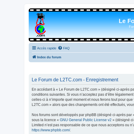
Le F
For
Accès rapide
FAQ
Index du forum
Le Forum de L2TC.com - Enregistrement
En accédant à « Le Forum de L2TC.com » (désigné ci-après par 
conditions suivantes. Si vous n’acceptez pas d’être légalemen
celles-ci à n’importe quel moment et nous ferons tout pour que 
L2TC.com » alors que des changements ont été effectués, vous 
Nos forums sont développés par phpBB (désigné ci-après par « i
sous la licence «
GNU General Public License v2
» (désigné ci
Limited n’est pas responsable de ce que nous acceptons ou n’
https://www.phpbb.com/
.