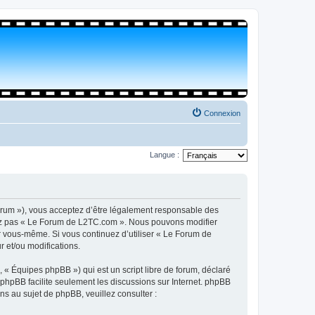
Connexion
Langue :
orum »), vous acceptez d’être légalement responsable des
isez pas « Le Forum de L2TC.com ». Nous pouvons modifier
par vous-même. Si vous continuez d’utiliser « Le Forum de
 et/ou modifications.
 « Équipes phpBB ») qui est un script libre de forum, déclaré
l phpBB facilite seulement les discussions sur Internet. phpBB
 au sujet de phpBB, veuillez consulter :