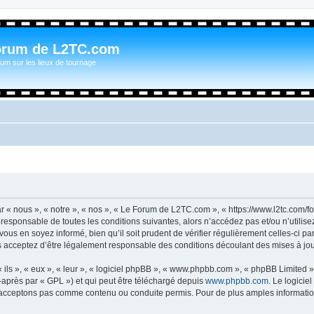
orum de L2TC.com
um sur les lieux de tournage
« nous », « notre », « nos », « Le Forum de L2TC.com », « https://www.l2tc.com/f
t responsable de toutes les conditions suivantes, alors n’accédez pas et/ou n’util
vous en soyez informé, bien qu’il soit prudent de vérifier régulièrement celles-ci 
acceptez d’être légalement responsable des conditions découlant des mises à jour
ls », « eux », « leur », « logiciel phpBB », « www.phpbb.com », « phpBB Limited »,
-après par « GPL ») et qui peut être téléchargé depuis
www.phpbb.com
. Le logicie
acceptons pas comme contenu ou conduite permis. Pour de plus amples informations