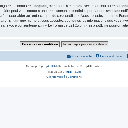
lgaire, diffamatoire, choquant, menaçant, à caractère sexuel ou tout autre contenu 
e faire peut vous mener à un bannissement immédiat et permanent, avec une notifica
strées pour aider au renforcement de ces conditions. Vous acceptez que « Le Foru
saire. En tant que membre, vous acceptez que toutes les informations que vous av
tie sans votre consentement, ni « Le Forum de L2TC.com », ni phpBB ne pourront êt
Nous contacter
L’équipe du forum
Développé par
phpBB
® Forum Software © phpBB Limited
Traduit par
phpBB-fr.com
Confidentialité
|
Conditions