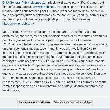
GNU General Public License v2
» (désigné ci-après par « GPL ») et qui peut
être téléchargé depuis
www.phpbb.com
. Le logiciel phpBB facilite seulement
les discussions sur Internet. phpBB Limited n’est pas responsable de ce que
nous acceptons ou n’acceptons pas comme contenu ou conduite permis. Pour
de plus amples informations au sujet de phpBB, veuillez consulter :
https://www.phpbb.com/
.
Vous acceptez de ne pas publier de contenu abusif, obscène, vulgaire,
diffamatoire, choquant, menaçant, à caractère sexuel ou tout autre contenu qui
peut transgresser les lois de votre pays, du pays où « Le Forum de
L2TC.com » est hébergé ou les lois internationales. Le faire peut vous mener à
un bannissement immédiat et permanent, avec une notification à votre
fournisseur d’accès à Internet si nous le jugeons nécessaire. Les adresses IP
de tous les messages sont enregistrées pour aider au renforcement de ces
conditions. Vous acceptez que « Le Forum de L2TC.com » supprime, modifie,
déplace ou verrouille n’importe quel sujet lorsque nous estimons que cela est
nécessaire. En tant que membre, vous acceptez que toutes les informations
que vous avez saisies soient stockées dans notre base de données. Bien que
ces informations ne soient pas diffusées à une tierce partie sans votre
consentement, ni « Le Forum de L2TC.com », ni phpBB ne pourront être tenus
comme responsables en cas de tentative de piratage visant à compromettre
les données.