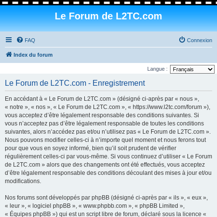
Le Forum de L2TC.com
FAQ
Connexion
Index du forum
Langue :
Le Forum de L2TC.com - Enregistrement
En accédant à « Le Forum de L2TC.com » (désigné ci-après par « nous »,
« notre », « nos », « Le Forum de L2TC.com », « https://www.l2tc.com/forum »),
vous acceptez d’être légalement responsable des conditions suivantes. Si
vous n’acceptez pas d’être légalement responsable de toutes les conditions
suivantes, alors n’accédez pas et/ou n’utilisez pas « Le Forum de L2TC.com ».
Nous pouvons modifier celles-ci à n’importe quel moment et nous ferons tout
pour que vous en soyez informé, bien qu’il soit prudent de vérifier
régulièrement celles-ci par vous-même. Si vous continuez d’utiliser « Le Forum
de L2TC.com » alors que des changements ont été effectués, vous acceptez
d’être légalement responsable des conditions découlant des mises à jour et/ou
modifications.
Nos forums sont développés par phpBB (désigné ci-après par « ils », « eux »,
« leur », « logiciel phpBB », « www.phpbb.com », « phpBB Limited »,
« Équipes phpBB ») qui est un script libre de forum, déclaré sous la licence «